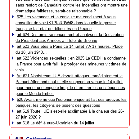
sans renfort de Canadairs contre les Incendies ont montré une
dramatique faiblesse, serait-ce raisonnable ?
625 Les vacances et la canicule me conduisent à vous
conseiller de voir tK1PIoRRWd8 dans laquelle la presse
française fait état de difficultés en Ukraine
art 624 Des amis se rencontrent et analysent la Déclaration
du Président aux Armées à l’Hôtel de Brienne
art 623 Vous êtes à Paris ce 14 juillet ? A 17 heures, Place
du 18 juin 1940…
art 622 Violences sexuelles : en 2025 La CEDH a condamné
la France pour avoir failli à protéger des mineures victimes de
viols
Art 621 Nordstream l’UE devrait attaquer immédiatement le
Parquet Allemand sauf si elle suspend sa venue le 14 juillet
pour mener une enquête limpide et en tirer les conséquences
pour le Monde Entier.
620 Avant même que l’euronumérique ait fait ses preuves les
banques, les citoyens se posent des questions
art 619 Toute l’UE s’est-elle acclimatée à la chaleur des 26-
27 juin 2026 ?
art 618 Le défilé euro-Ukrainien du 14 juillet