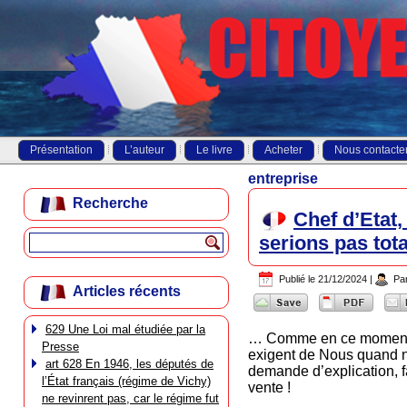
Présentation
L’auteur
Le livre
Acheter
Nous contacte
entreprise
Recherche
Chef d’Etat,
serions pas to
Publié le
21/12/2024
|
Pa
Articles récents
629 Une Loi mal étudiée par la
… Comme en ce moment, s
Presse
exigent de Nous quand no
art 628 En 1946, les députés de
demande d’explication, fa
l’État français (régime de Vichy)
vente !
ne revinrent pas, car le régime fut