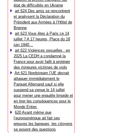
état de difficultés en Ukraine
art 624 Des amis se rencontrent
et analysent la Déclaration du
Président aux Armées à l’Hôtel de
Brienne
art 623 Vous êtes à Paris ce 14
juillet ? A 17 heures, Place du 18
juin 1940…
art 622 Violences sexuelles : en
2025 La CEDH a condamné la
France pour avoir failli à protéger
des mineures victimes de viols
Art 621 Nordstream l’UE devrait
attaquer immédiatement le
Parquet Allemand sauf si elle
suspend sa venue le 14 juillet
pour mener une enquête limpide et
en tirer les conséquences pour le
Monde Entier.
620 Avant même que
l’euronumérique ait fait ses
preuves les banques, les citoyens
se posent des questions