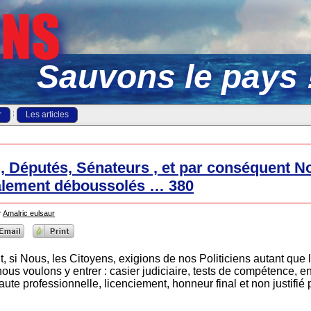
Sauvons le pays 
r
Les articles
 , Députés, Sénateurs , et par conséquent N
talement déboussolés … 380
r
Amalric eulsaur
i Nous, les Citoyens, exigions de nos Politiciens autant que 
us voulons y entrer : casier judiciaire, tests de compétence, e
ute professionnelle, licenciement, honneur final et non justifié 