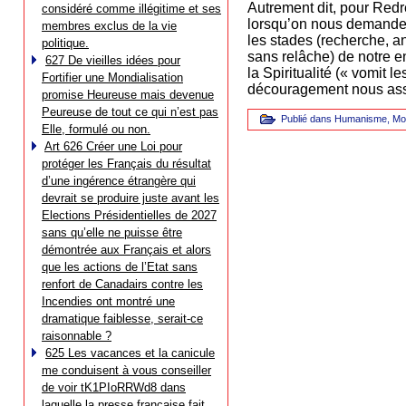
Autrement dit, pour Redr
considéré comme illégitime et ses
lorsqu’on nous demande s
membres exclus de la vie
les stades (recherche, an
politique.
sans relâche) de notre 
627 De vieilles idées pour
la Spiritualité (« vomit l
Fortifier une Mondialisation
découragement nous assa
promise Heureuse mais devenue
Peureuse de tout ce qui n’est pas
Publié dans
Humanisme
,
Mo
Elle, formulé ou non.
Art 626 Créer une Loi pour
protéger les Français du résultat
d’une ingérence étrangère qui
devrait se produire juste avant les
Elections Présidentielles de 2027
sans qu’elle ne puisse être
démontrée aux Français et alors
que les actions de l’Etat sans
renfort de Canadairs contre les
Incendies ont montré une
dramatique faiblesse, serait-ce
raisonnable ?
625 Les vacances et la canicule
me conduisent à vous conseiller
de voir tK1PIoRRWd8 dans
laquelle la presse française fait