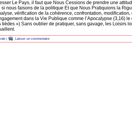
esser Le Pays, il faut que Nous Cessions de prendre une attit
i nous faisons de la politique Et que Nous Pratiquions la Rigue
alyse, vérification de la cohérence, confrontation, modification,
engagement dans la Vie Publique comme l’Apocalypse (3,16) le
es tièdes ») Sans oublier de pratiquer, sans gavage, les Loisirs lo
illent.
rale
|
Laisser un commentaire