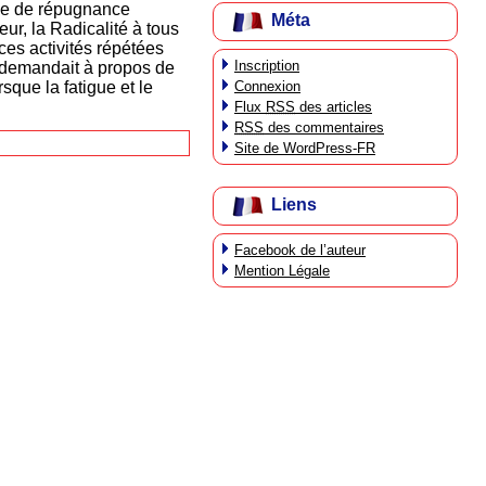
ude de répugnance
Méta
ur, la Radicalité à tous
 ces activités répétées
Inscription
 demandait à propos de
Connexion
rsque la fatigue et le
Flux
RSS
des articles
RSS
des commentaires
Site de WordPress-FR
Liens
Facebook de l’auteur
Mention Légale