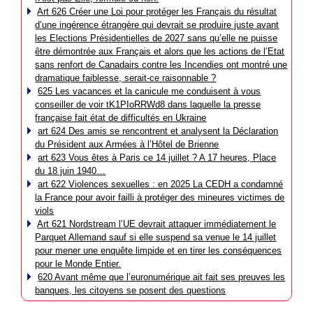
Art 626 Créer une Loi pour protéger les Français du résultat
d’une ingérence étrangère qui devrait se produire juste avant
les Elections Présidentielles de 2027 sans qu’elle ne puisse
être démontrée aux Français et alors que les actions de l’Etat
sans renfort de Canadairs contre les Incendies ont montré une
dramatique faiblesse, serait-ce raisonnable ?
625 Les vacances et la canicule me conduisent à vous
conseiller de voir tK1PIoRRWd8 dans laquelle la presse
française fait état de difficultés en Ukraine
art 624 Des amis se rencontrent et analysent la Déclaration
du Président aux Armées à l’Hôtel de Brienne
art 623 Vous êtes à Paris ce 14 juillet ? A 17 heures, Place
du 18 juin 1940…
art 622 Violences sexuelles : en 2025 La CEDH a condamné
la France pour avoir failli à protéger des mineures victimes de
viols
Art 621 Nordstream l’UE devrait attaquer immédiatement le
Parquet Allemand sauf si elle suspend sa venue le 14 juillet
pour mener une enquête limpide et en tirer les conséquences
pour le Monde Entier.
620 Avant même que l’euronumérique ait fait ses preuves les
banques, les citoyens se posent des questions