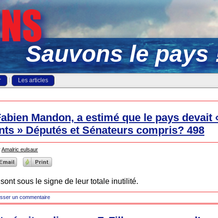
Sauvons le pays 
r
Les articles
Fabien Mandon, a estimé que le pays devait 
nts » Députés et Sénateurs compris? 498
r
Amalric eulsaur
nt sous le signe de leur totale inutilité.
isser un commentaire