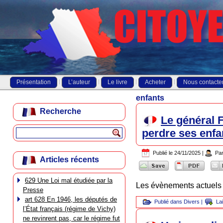
Présentation
L’auteur
Le livre
Acheter
Nous contacte
enfants
Recherche
Le général 
perdre ses enfa
Publié le
24/11/2025
|
Pa
Articles récents
629 Une Loi mal étudiée par la
Les évènements actuels so
Presse
art 628 En 1946, les députés de
Publié dans
Divers
|
La
l’État français (régime de Vichy)
ne revinrent pas, car le régime fut