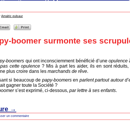
r
Amalric eulsaur
y-boomer surmonte ses scrupules,
py-boomers
qui ont inconsciemment bénéficié d’une
opulence
à
t
pas cette opulence
? Mis à part les aider, ils en sont réduits
e ne plus croire dans les
marchands de rêve
.
isant si beaucoup de
papy-boomers
en
parlent partout autour d
rait gagner toute la Société ?
boomer
s’est exprimé, ci-dessous,
par lettre à ses enfants
.
ture
→
sser un commentaire