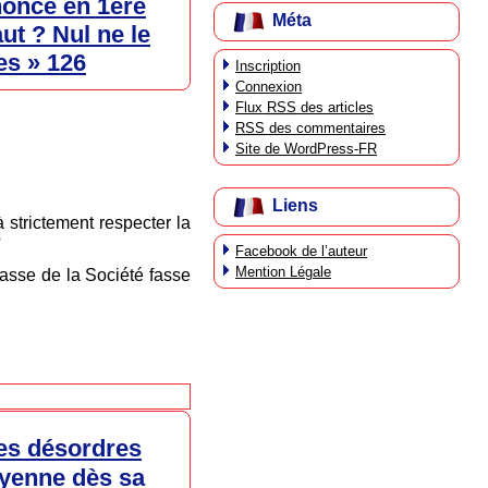
nnonce en 1ère
Méta
ut ? Nul ne le
es » 126
Inscription
Connexion
Flux
RSS
des articles
RSS
des commentaires
Site de WordPress-FR
Liens
strictement respecter la
?
Facebook de l’auteur
Mention Légale
asse de la Société fasse
des désordres
oyenne dès sa