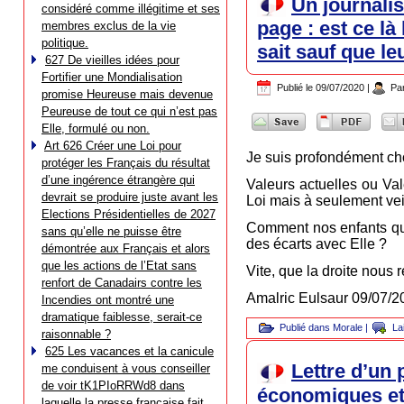
Un journalis
considéré comme illégitime et ses
page : est ce là
membres exclus de la vie
politique.
sait sauf que l
627 De vieilles idées pour
Fortifier une Mondialisation
Publié le
09/07/2020
|
Pa
promise Heureuse mais devenue
Peureuse de tout ce qui n’est pas
Elle, formulé ou non.
Art 626 Créer une Loi pour
Je suis profondément ch
protéger les Français du résultat
d’une ingérence étrangère qui
Valeurs actuelles ou Va
devrait se produire juste avant les
Loi mais à seulement veil
Elections Présidentielles de 2027
Comment nos enfants qu’
sans qu’elle ne puisse être
des écarts avec Elle ?
démontrée aux Français et alors
que les actions de l’Etat sans
Vite, que la droite nous 
renfort de Canadairs contre les
Amalric Eulsaur 09/07/2
Incendies ont montré une
dramatique faiblesse, serait-ce
Publié dans
Morale
|
La
raisonnable ?
625 Les vacances et la canicule
Lettre d’un
me conduisent à vous conseiller
de voir tK1PIoRRWd8 dans
économiques et 
laquelle la presse française fait