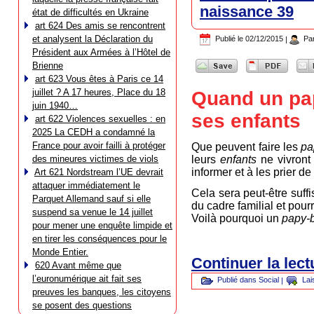
naissance 39
état de difficultés en Ukraine
art 624 Des amis se rencontrent
et analysent la Déclaration du
Publié le
02/12/2015
|
Pa
Président aux Armées à l’Hôtel de
Brienne
art 623 Vous êtes à Paris ce 14
juillet ? A 17 heures, Place du 18
Quand un pap
juin 1940…
ses enfants
art 622 Violences sexuelles : en
2025 La CEDH a condamné la
France pour avoir failli à protéger
Que peuvent faire les
pa
leurs
enfants
ne vivron
des mineures victimes de viols
informer et à les prier d
Art 621 Nordstream l’UE devrait
attaquer immédiatement le
Cela sera peut-être suff
Parquet Allemand sauf si elle
du cadre familial et pour
suspend sa venue le 14 juillet
Voilà pourquoi un
papy-
pour mener une enquête limpide et
en tirer les conséquences pour le
Monde Entier.
Continuer la lec
620 Avant même que
l’euronumérique ait fait ses
Publié dans
Social
|
Lai
preuves les banques, les citoyens
se posent des questions