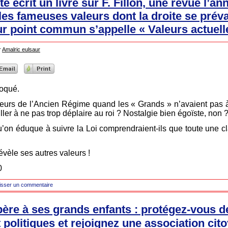
te écrit un livre sur F. Fillon, une revue l’a
 les fameuses valeurs dont la droite se préva
eur point commun s’appelle « Valeurs actuell
r
Amalric eulsaur
oqué.
leurs de l’Ancien Régime quand les « Grands » n’avaient pas à 
ler à ne pas trop déplaire au roi ? Nostalgie bien égoïste, non 
on éduque à suivre la Loi comprendraient-ils que toute une cl
révèle ses autres valeurs !
0
isser un commentaire
 père à ses grands enfants : protégez-vous 
politiques et rejoignez une association cit