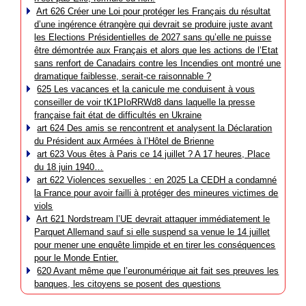
Art 626 Créer une Loi pour protéger les Français du résultat
d’une ingérence étrangère qui devrait se produire juste avant
les Elections Présidentielles de 2027 sans qu’elle ne puisse
être démontrée aux Français et alors que les actions de l’Etat
sans renfort de Canadairs contre les Incendies ont montré une
dramatique faiblesse, serait-ce raisonnable ?
625 Les vacances et la canicule me conduisent à vous
conseiller de voir tK1PIoRRWd8 dans laquelle la presse
française fait état de difficultés en Ukraine
art 624 Des amis se rencontrent et analysent la Déclaration
du Président aux Armées à l’Hôtel de Brienne
art 623 Vous êtes à Paris ce 14 juillet ? A 17 heures, Place
du 18 juin 1940…
art 622 Violences sexuelles : en 2025 La CEDH a condamné
la France pour avoir failli à protéger des mineures victimes de
viols
Art 621 Nordstream l’UE devrait attaquer immédiatement le
Parquet Allemand sauf si elle suspend sa venue le 14 juillet
pour mener une enquête limpide et en tirer les conséquences
pour le Monde Entier.
620 Avant même que l’euronumérique ait fait ses preuves les
banques, les citoyens se posent des questions