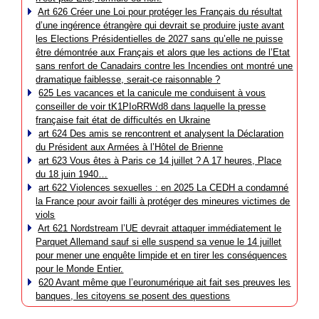
Art 626 Créer une Loi pour protéger les Français du résultat
d’une ingérence étrangère qui devrait se produire juste avant
les Elections Présidentielles de 2027 sans qu’elle ne puisse
être démontrée aux Français et alors que les actions de l’Etat
sans renfort de Canadairs contre les Incendies ont montré une
dramatique faiblesse, serait-ce raisonnable ?
625 Les vacances et la canicule me conduisent à vous
conseiller de voir tK1PIoRRWd8 dans laquelle la presse
française fait état de difficultés en Ukraine
art 624 Des amis se rencontrent et analysent la Déclaration
du Président aux Armées à l’Hôtel de Brienne
art 623 Vous êtes à Paris ce 14 juillet ? A 17 heures, Place
du 18 juin 1940…
art 622 Violences sexuelles : en 2025 La CEDH a condamné
la France pour avoir failli à protéger des mineures victimes de
viols
Art 621 Nordstream l’UE devrait attaquer immédiatement le
Parquet Allemand sauf si elle suspend sa venue le 14 juillet
pour mener une enquête limpide et en tirer les conséquences
pour le Monde Entier.
620 Avant même que l’euronumérique ait fait ses preuves les
banques, les citoyens se posent des questions