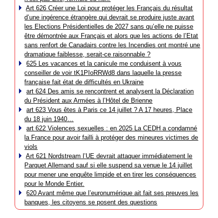
Art 626 Créer une Loi pour protéger les Français du résultat
d’une ingérence étrangère qui devrait se produire juste avant
les Elections Présidentielles de 2027 sans qu’elle ne puisse
être démontrée aux Français et alors que les actions de l’Etat
sans renfort de Canadairs contre les Incendies ont montré une
dramatique faiblesse, serait-ce raisonnable ?
625 Les vacances et la canicule me conduisent à vous
conseiller de voir tK1PIoRRWd8 dans laquelle la presse
française fait état de difficultés en Ukraine
art 624 Des amis se rencontrent et analysent la Déclaration
du Président aux Armées à l’Hôtel de Brienne
art 623 Vous êtes à Paris ce 14 juillet ? A 17 heures, Place
du 18 juin 1940…
art 622 Violences sexuelles : en 2025 La CEDH a condamné
la France pour avoir failli à protéger des mineures victimes de
viols
Art 621 Nordstream l’UE devrait attaquer immédiatement le
Parquet Allemand sauf si elle suspend sa venue le 14 juillet
pour mener une enquête limpide et en tirer les conséquences
pour le Monde Entier.
620 Avant même que l’euronumérique ait fait ses preuves les
banques, les citoyens se posent des questions