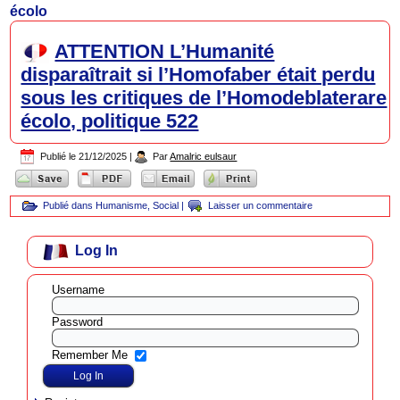
écolo
ATTENTION L’Humanité
disparaîtrait si l’Homofaber était perdu
sous les critiques de l’Homodeblaterare
écolo, politique 522
Publié le
21/12/2025
|
Par
Amalric eulsaur
Publié dans
Humanisme
,
Social
|
Laisser un commentaire
Log In
Username
Password
Remember Me