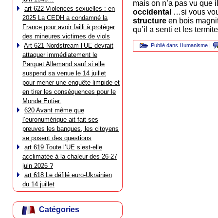
mais on n’a pas vu que 
art 622 Violences sexuelles : en
occidental
…si vous voul
2025 La CEDH a condamné la
structure
en bois magnifi
France pour avoir failli à protéger
qu’il a senti et les termi
des mineures victimes de viols
Art 621 Nordstream l’UE devrait
Publié dans
Humanisme
|
attaquer immédiatement le
Parquet Allemand sauf si elle
suspend sa venue le 14 juillet
pour mener une enquête limpide et
en tirer les conséquences pour le
Monde Entier.
620 Avant même que
l’euronumérique ait fait ses
preuves les banques, les citoyens
se posent des questions
art 619 Toute l’UE s’est-elle
acclimatée à la chaleur des 26-27
juin 2026 ?
art 618 Le défilé euro-Ukrainien
du 14 juillet
Catégories