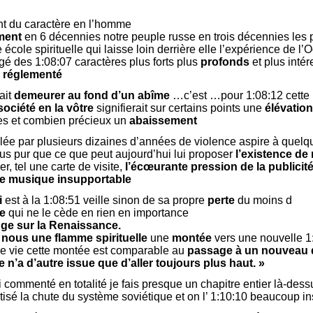
ent du caractère en l’homme
ement
en 6 décennies notre peuple russe en trois décennies les
 école spirituelle qui laisse loin derrière elle l’expérience de l
gé des 1:08:07 caractères plus forts plus
profonds
et plus inté
e réglementé
ait
demeurer au fond d’un abîme
…c’est …pour 1:08:12 cette r
société en la vôtre
signifierait sur certains points une
élévation
res et combien précieux un
abaissement
e par plusieurs dizaines d’années de violence aspire à quelq
us pur que ce que peut aujourd’hui lui proposer
l’existence de
, tel une carte de visite,
l’écœurante pression de la publicité
une musique insupportable
i
est à la 1:08:51 veille sinon de sa propre
perte
du moins d
re
qui ne le cède en rien en importance
e sur la Renaissance.
 nous une flamme spirituelle
une
montée
vers une nouvelle 1
e vie cette montée est comparable au
passage à un nouveau 
 n’a d’autre issue que d’aller toujours plus haut. »
ai commenté en totalité je fais presque un chapitre entier là-dess
tisé la chute du système soviétique et on l’ 1:10:10 beaucoup in