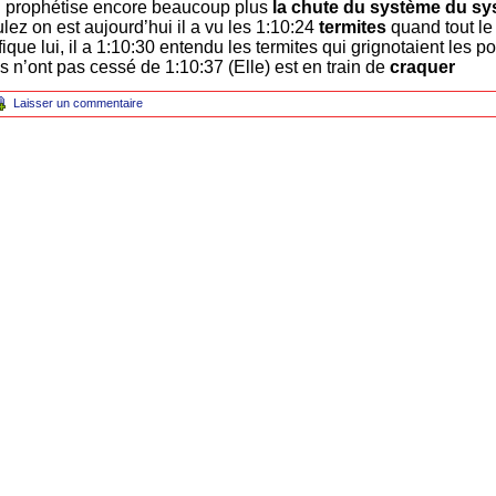
il prophétise encore beaucoup plus
la chute du système du sy
ez on est aujourd’hui il a vu les 1:10:24
termites
quand tout l
que lui, il a 1:10:30 entendu les termites qui grignotaient les po
tes n’ont pas cessé de 1:10:37 (Elle) est en train de
craquer
Laisser un commentaire