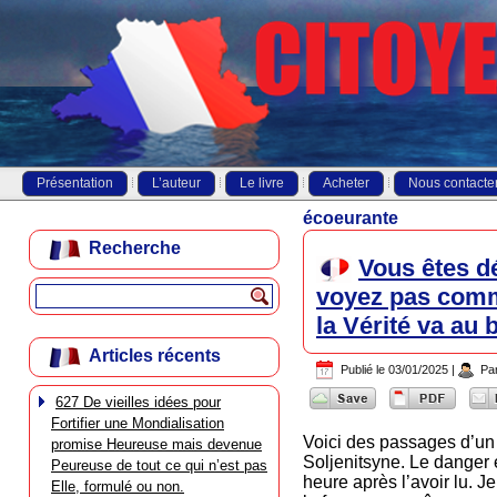
Présentation
L’auteur
Le livre
Acheter
Nous contacte
écoeurante
Recherche
Vous êtes d
voyez pas comme
la Vérité va au
Articles récents
Publié le
03/01/2025
|
Pa
627 De vieilles idées pour
Fortifier une Mondialisation
Voici des passages d’un
promise Heureuse mais devenue
Soljenitsyne. Le danger 
Peureuse de tout ce qui n’est pas
heure après l’avoir lu. J
Elle, formulé ou non.