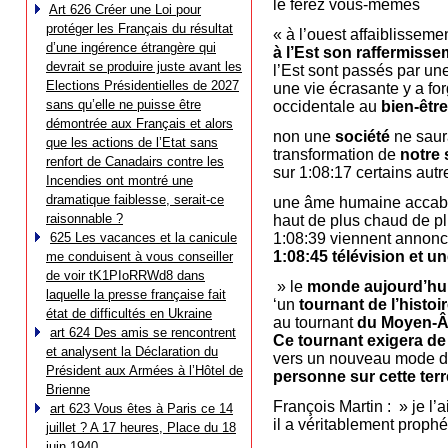
le ferez vous-mêmes
Art 626 Créer une Loi pour
protéger les Français du résultat
« à l’ouest affaiblissem
d’une ingérence étrangère qui
à l’Est son raffermiss
devrait se produire juste avant les
l’Est sont passés par une
Elections Présidentielles de 2027
une vie écrasante y a for
sans qu’elle ne puisse être
occidentale au
bien-êtr
démontrée aux Français et alors
non une
société
ne saur
que les actions de l’Etat sans
transformation de
notre 
renfort de Canadairs contre les
sur 1:08:17 certains aut
Incendies ont montré une
dramatique faiblesse, serait-ce
une âme humaine accablé
raisonnable ?
haut de plus chaud de pl
625 Les vacances et la canicule
1:08:39 viennent annoncer
1:08:45 télévision et 
me conduisent à vous conseiller
de voir tK1PIoRRWd8 dans
» le
monde aujourd’hu
laquelle la presse française fait
‘un
tournant de l’histoi
état de difficultés en Ukraine
au tournant
du Moyen-Âg
art 624 Des amis se rencontrent
Ce tournant exigera de
et analysent la Déclaration du
vers un nouveau mode d
Président aux Armées à l’Hôtel de
personne sur cette terre
Brienne
François Martin : » je l’
art 623 Vous êtes à Paris ce 14
il a véritablement prophé
juillet ? A 17 heures, Place du 18
juin 1940…