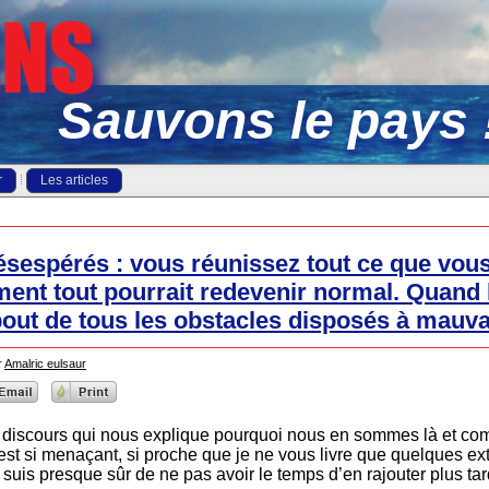
Sauvons le pays 
r
Les articles
ésespérés : vous réunissez tout ce que vous
nt tout pourrait redevenir normal. Quand 
 bout de tous les obstacles disposés à mauva
r
Amalric eulsaur
 discours qui nous explique pourquoi nous en sommes là et com
est si menaçant, si proche que je ne vous livre que quelques ext
e suis presque sûr de ne pas avoir le temps d’en rajouter plus ta