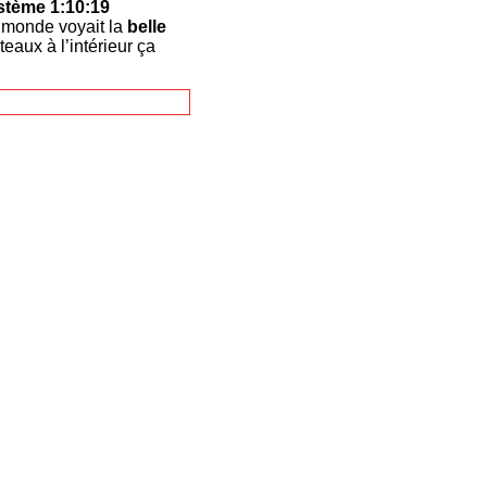
stème 1:10:19
e monde voyait la
belle
teaux à l’intérieur ça