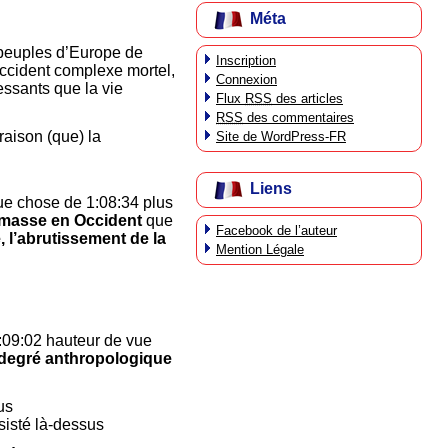
Méta
 peuples d’Europe de
Inscription
’Occident complexe mortel,
Connexion
ressants que la vie
Flux
RSS
des articles
RSS
des commentaires
aison (que) la
Site de WordPress-FR
Liens
ue chose de 1:08:34 plus
 masse en Occident
que
Facebook de l’auteur
, l’abrutissement de la
Mention Légale
:09:02 hauteur de vue
degré anthropologique
us
sisté là-dessus