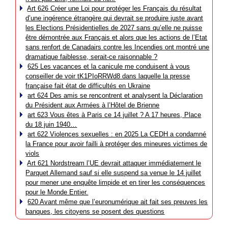
Art 626 Créer une Loi pour protéger les Français du résultat
d’une ingérence étrangère qui devrait se produire juste avant
les Elections Présidentielles de 2027 sans qu’elle ne puisse
être démontrée aux Français et alors que les actions de l’Etat
sans renfort de Canadairs contre les Incendies ont montré une
dramatique faiblesse, serait-ce raisonnable ?
625 Les vacances et la canicule me conduisent à vous
conseiller de voir tK1PIoRRWd8 dans laquelle la presse
française fait état de difficultés en Ukraine
art 624 Des amis se rencontrent et analysent la Déclaration
du Président aux Armées à l’Hôtel de Brienne
art 623 Vous êtes à Paris ce 14 juillet ? A 17 heures, Place
du 18 juin 1940…
art 622 Violences sexuelles : en 2025 La CEDH a condamné
la France pour avoir failli à protéger des mineures victimes de
viols
Art 621 Nordstream l’UE devrait attaquer immédiatement le
Parquet Allemand sauf si elle suspend sa venue le 14 juillet
pour mener une enquête limpide et en tirer les conséquences
pour le Monde Entier.
620 Avant même que l’euronumérique ait fait ses preuves les
banques, les citoyens se posent des questions