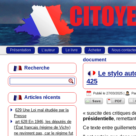
Présentation
L’auteur
Le livre
Acheter
Nous contacte
document
Recherche
Le stylo au
425
Publié le
27/03/2025
|
Pa
Articles récents
629 Une Loi mal étudiée par la
« suscite des critiques
Presse
présidentielle
, remettan
art 628 En 1946, les députés de
l’État français (régime de Vichy)
Ce texte entre guillemet
ne revinrent pas, car le régime fut