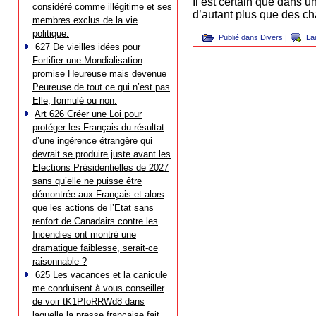
Il est certain que dans u
considéré comme illégitime et ses
d’autant plus que des c
membres exclus de la vie
politique.
Publié dans
Divers
|
La
627 De vieilles idées pour
Fortifier une Mondialisation
promise Heureuse mais devenue
Peureuse de tout ce qui n’est pas
Elle, formulé ou non.
Art 626 Créer une Loi pour
protéger les Français du résultat
d’une ingérence étrangère qui
devrait se produire juste avant les
Elections Présidentielles de 2027
sans qu’elle ne puisse être
démontrée aux Français et alors
que les actions de l’Etat sans
renfort de Canadairs contre les
Incendies ont montré une
dramatique faiblesse, serait-ce
raisonnable ?
625 Les vacances et la canicule
me conduisent à vous conseiller
de voir tK1PIoRRWd8 dans
laquelle la presse française fait