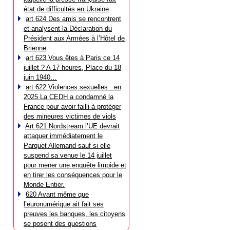
état de difficultés en Ukraine
art 624 Des amis se rencontrent
et analysent la Déclaration du
Président aux Armées à l’Hôtel de
Brienne
art 623 Vous êtes à Paris ce 14
juillet ? A 17 heures, Place du 18
juin 1940…
art 622 Violences sexuelles : en
2025 La CEDH a condamné la
France pour avoir failli à protéger
des mineures victimes de viols
Art 621 Nordstream l’UE devrait
attaquer immédiatement le
Parquet Allemand sauf si elle
suspend sa venue le 14 juillet
pour mener une enquête limpide et
en tirer les conséquences pour le
Monde Entier.
620 Avant même que
l’euronumérique ait fait ses
preuves les banques, les citoyens
se posent des questions