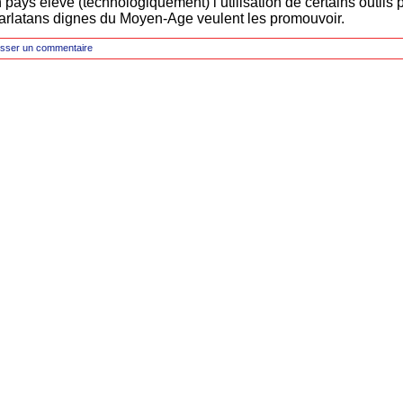
n pays élevé (technologiquement) l’utilisation de certains outils
harlatans dignes du Moyen-Age veulent les promouvoir.
isser un commentaire