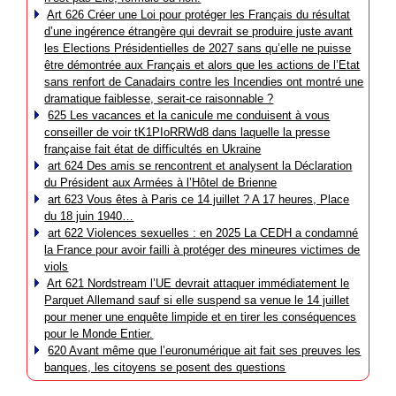
Art 626 Créer une Loi pour protéger les Français du résultat
d’une ingérence étrangère qui devrait se produire juste avant
les Elections Présidentielles de 2027 sans qu’elle ne puisse
être démontrée aux Français et alors que les actions de l’Etat
sans renfort de Canadairs contre les Incendies ont montré une
dramatique faiblesse, serait-ce raisonnable ?
625 Les vacances et la canicule me conduisent à vous
conseiller de voir tK1PIoRRWd8 dans laquelle la presse
française fait état de difficultés en Ukraine
art 624 Des amis se rencontrent et analysent la Déclaration
du Président aux Armées à l’Hôtel de Brienne
art 623 Vous êtes à Paris ce 14 juillet ? A 17 heures, Place
du 18 juin 1940…
art 622 Violences sexuelles : en 2025 La CEDH a condamné
la France pour avoir failli à protéger des mineures victimes de
viols
Art 621 Nordstream l’UE devrait attaquer immédiatement le
Parquet Allemand sauf si elle suspend sa venue le 14 juillet
pour mener une enquête limpide et en tirer les conséquences
pour le Monde Entier.
620 Avant même que l’euronumérique ait fait ses preuves les
banques, les citoyens se posent des questions