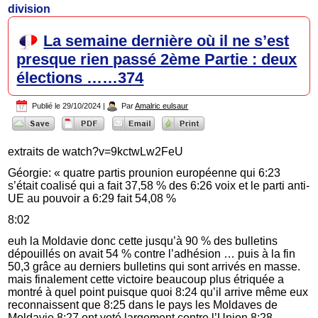
division
La semaine dernière où il ne s’est
presque rien passé 2ème Partie : deux
élections ……374
Publié le
29/10/2024
|
Par
Amalric eulsaur
extraits de watch?v=9kctwLw2FeU
Géorgie: « quatre partis prounion européenne qui 6:23
s’était coalisé qui a fait 37,58 % des 6:26 voix et le parti anti-
UE au pouvoir a 6:29 fait 54,08 %
8:02
euh la Moldavie donc cette jusqu’à 90 % des bulletins
dépouillés on avait 54 % contre l’adhésion … puis à la fin
50,3 grâce au derniers bulletins qui sont arrivés en masse.
mais finalement cette victoire beaucoup plus étriquée a
montré à quel point puisque quoi 8:24 qu’il arrive même eux
reconnaissent que 8:25 dans le pays les Moldaves de
Moldavie 8:27 ont voté largement contre l’Union 8:28