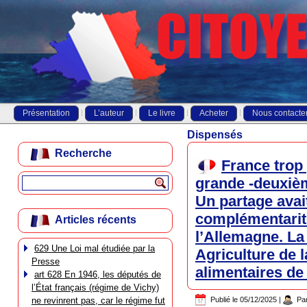
Présentation
L’auteur
Le livre
Acheter
Nous contacte
Dispensés
Recherche
France trop 
grande -deuxièm
Un partage avait
complémentarité 
Articles récents
l’Allemagne. La F
629 Une Loi mal étudiée par la
Agriculture de 
Presse
alimentaires de 
art 628 En 1946, les députés de
l’État français (régime de Vichy)
ne revinrent pas, car le régime fut
Publié le
05/12/2025
|
Pa