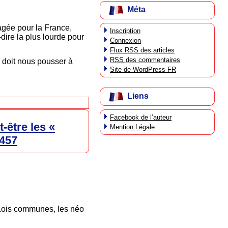
Méta
agée pour la France,
Inscription
dire la plus lourde pour
Connexion
Flux
RSS
des articles
RSS
des commentaires
i doit nous pousser à
Site de WordPress-FR
Liens
Facebook de l’auteur
-être les «
Mention Légale
 457
s Lois communes, les néo