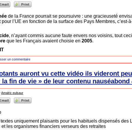
née
de la France pourrait se poursuivre : une gracieuseté envis
t
pour l’UE en fonction de la surface des Pays Membres, c’est-à-
cide
, n’ayant commis aucune faute envers nos voisins, tout cec
bre
que les Français avaient choisie en
2005
.
IT
isser un commentaire
tants auront vu cette vidéo ils videront peut
r la fin de vie » de leur contenu nauséabond
r
Amalric eulsaur
o
es textes uniquement plaisants pour les habituels dispensés de
s et les organismes financiers verseurs des retraites