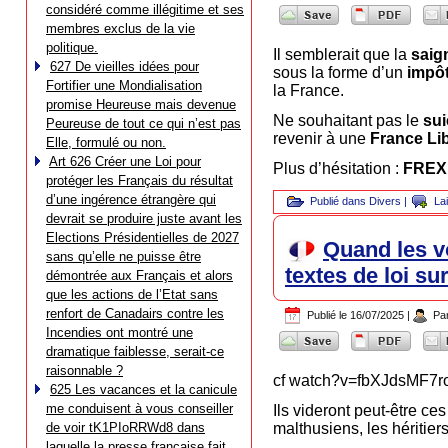
considéré comme illégitime et ses
membres exclus de la vie
politique.
Il semblerait que la
saig
627 De vieilles idées pour
sous la forme d’un
impô
Fortifier une Mondialisation
la France.
promise Heureuse mais devenue
Ne souhaitant pas le
sui
Peureuse de tout ce qui n’est pas
revenir à une
France Li
Elle, formulé ou non.
Art 626 Créer une Loi pour
Plus d’hésitation :
FREX
protéger les Français du résultat
d’une ingérence étrangère qui
Publié dans
Divers
|
La
devrait se produire juste avant les
Elections Présidentielles de 2027
Quand les vo
sans qu’elle ne puisse être
textes de loi su
démontrée aux Français et alors
que les actions de l’Etat sans
renfort de Canadairs contre les
Publié le
16/07/2025
|
Pa
Incendies ont montré une
dramatique faiblesse, serait-ce
raisonnable ?
cf watch?v=fbXJdsMF7r
625 Les vacances et la canicule
me conduisent à vous conseiller
Ils videront peut-être c
de voir tK1PIoRRWd8 dans
malthusiens, les héritier
laquelle la presse française fait