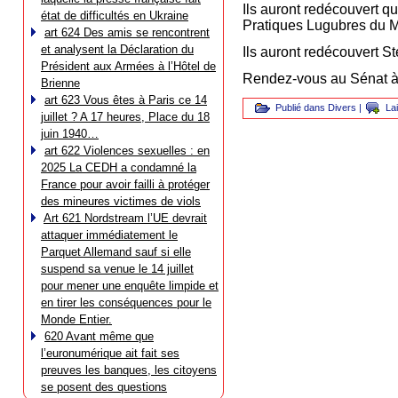
Ils auront redécouvert q
état de difficultés en Ukraine
Pratiques Lugubres du
art 624 Des amis se rencontrent
et analysent la Déclaration du
Ils auront redécouvert 
Président aux Armées à l’Hôtel de
Rendez-vous au Sénat à 
Brienne
art 623 Vous êtes à Paris ce 14
Publié dans
Divers
|
La
juillet ? A 17 heures, Place du 18
juin 1940…
art 622 Violences sexuelles : en
2025 La CEDH a condamné la
France pour avoir failli à protéger
des mineures victimes de viols
Art 621 Nordstream l’UE devrait
attaquer immédiatement le
Parquet Allemand sauf si elle
suspend sa venue le 14 juillet
pour mener une enquête limpide et
en tirer les conséquences pour le
Monde Entier.
620 Avant même que
l’euronumérique ait fait ses
preuves les banques, les citoyens
se posent des questions