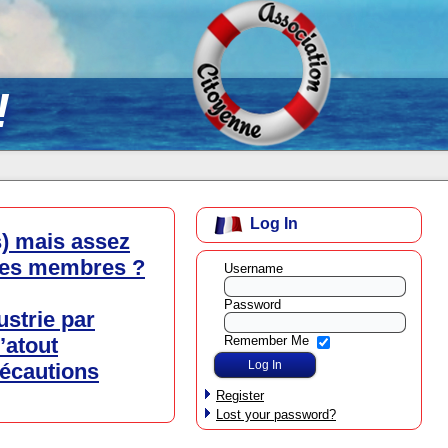
!
Log In
es) mais assez
tres membres ?
Username
Password
ustrie par
l’atout
Remember Me
récautions
Register
Lost your password?