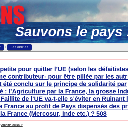
Sauvons le pays 
r
Les articles
petite pour quitter l’UE (selon les défaitist
e contributeur- pour être pillée par les au
 été conclu sur le principe de solidarité par
: l’Agriculture par la France, la grosse Ind
aillite de l’UE va-t-elle s’éviter en Ruinant 
la France au profit de Pays dispensés des p
la France (Mercosur, Inde etc.) ? 508
r
Amalric eulsaur