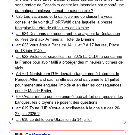
sans renfort de Canadairs contre les Incendies ont montré une
dramatique faiblesse, serait-ce raisonnable ?
625 Les vacances et la canicule me conduisent à vous
conseiller de voir tK1PIoRRWd8 dans laquelle la presse
française fait état de difficultés en Ukraine
art 624 Des amis se rencontrent et analysent la Déclaration
du Président aux Armées à l’Hôtel de Brienne
art 623 Vous êtes à Paris ce 14 juillet ? A 17 heures, Place
du 18 juin 1940…
art 622 Violences sexuelles : en 2025 La CEDH a condamné
la France pour avoir failli à protéger des mineures victimes de
viols
Art 621 Nordstream l’UE devrait attaquer immédiatement le
Parquet Allemand sauf si elle suspend sa venue le 14 juillet
pour mener une enquête limpide et en tirer les conséquences
pour le Monde Entier.
620 Avant même que l’euronumérique ait fait ses preuves les
banques, les citoyens se posent des questions
art 619 Toute l’UE s’est-elle acclimatée à la chaleur des 26-
27 juin 2026 ?
art 618 Le défilé euro-Ukrainien du 14 juillet