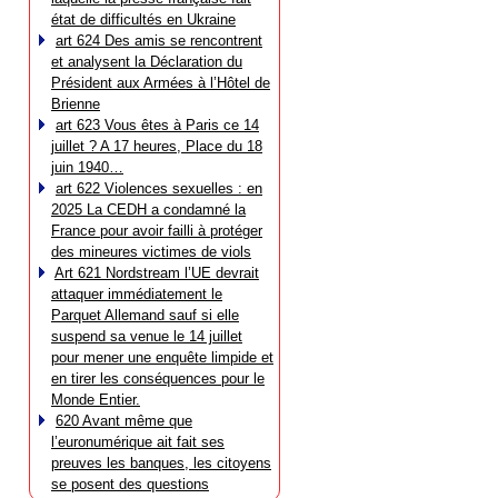
état de difficultés en Ukraine
art 624 Des amis se rencontrent
et analysent la Déclaration du
Président aux Armées à l’Hôtel de
Brienne
art 623 Vous êtes à Paris ce 14
juillet ? A 17 heures, Place du 18
juin 1940…
art 622 Violences sexuelles : en
2025 La CEDH a condamné la
France pour avoir failli à protéger
des mineures victimes de viols
Art 621 Nordstream l’UE devrait
attaquer immédiatement le
Parquet Allemand sauf si elle
suspend sa venue le 14 juillet
pour mener une enquête limpide et
en tirer les conséquences pour le
Monde Entier.
620 Avant même que
l’euronumérique ait fait ses
preuves les banques, les citoyens
se posent des questions