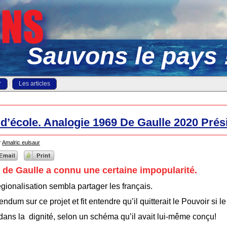
Sauvons le pays 
r
Les articles
 d’école. Analogie 1969 De Gaulle 2020 Pré
r
Amalric eulsaur
 de Gaulle a connu une certaine impopularité.
gionalisation sembla partager les français.
dum sur ce projet et fit entendre qu’il quitterait le Pouvoir si le
r, dans la dignité, selon un schéma qu’il avait lui-même conçu!