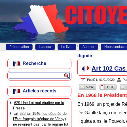
Présentation
L’auteur
Le livre
Acheter
Nous contacte
dignité
Recherche
Art 102 Cas
Publié le
01/01/2020
|
Pa
Articles récents
En 1968 le Président
629 Une Loi mal étudiée par la
En 1969, un projet de Ré
Presse
De Gaulle lança un referen
art 628 En 1946, les députés de
l’État français (régime de Vichy)
Il quitta ainsi le Pouvoi
ne revinrent pas, car le régime fut