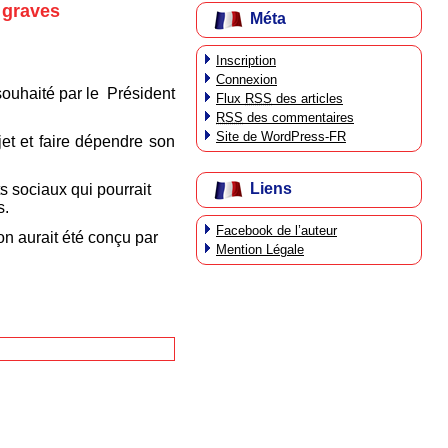
 graves
Méta
Inscription
Connexion
souhaité par le Président
Flux
RSS
des articles
RSS
des commentaires
Site de WordPress-FR
jet et faire dépendre son
Liens
s sociaux qui pourrait
s.
Facebook de l’auteur
on aurait été conçu par
Mention Légale