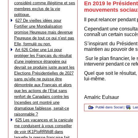
En 2019 le Présiden
considéré comme illégitime et ses
membres exclus de la vie
mouvements sociau
politique.
Il peut relancer pendant
627 De vieilles idées pour
Fortifier une Mondialisation
Cependant une consultati
promise Heureuse mais devenue
connaît un certain succès
Peureuse de tout ce qui n’est pas
S’inspirant du Président
Elle, formulé ou non.
maintien au pouvoir de so
Art 626 Créer une Loi pour
protéger les Français du résultat
Sur le plan financier, l
d’une ingérence étrangère qui
intervenir pendant ce re
devrait se produire juste avant les
Quel que soit le résultat
Elections Présidentielles de 2027
lui-même.
sans qu’elle ne puisse être
démontrée aux Français et alors
que les actions de l’Etat sans
renfort de Canadairs contre les
Amalric Eulsaur
Incendies ont montré une
Publié dans
Social
|
Lai
dramatique faiblesse, serait-ce
raisonnable ?
625 Les vacances et la canicule
me conduisent à vous conseiller
de voir tK1PIoRRWd8 dans
laquelle la presse française fait