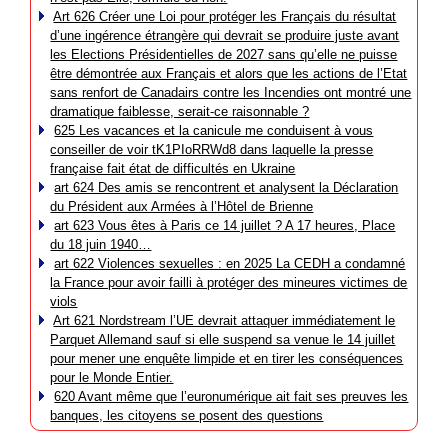
Art 626 Créer une Loi pour protéger les Français du résultat
d’une ingérence étrangère qui devrait se produire juste avant
les Elections Présidentielles de 2027 sans qu’elle ne puisse
être démontrée aux Français et alors que les actions de l’Etat
sans renfort de Canadairs contre les Incendies ont montré une
dramatique faiblesse, serait-ce raisonnable ?
625 Les vacances et la canicule me conduisent à vous
conseiller de voir tK1PIoRRWd8 dans laquelle la presse
française fait état de difficultés en Ukraine
art 624 Des amis se rencontrent et analysent la Déclaration
du Président aux Armées à l’Hôtel de Brienne
art 623 Vous êtes à Paris ce 14 juillet ? A 17 heures, Place
du 18 juin 1940…
art 622 Violences sexuelles : en 2025 La CEDH a condamné
la France pour avoir failli à protéger des mineures victimes de
viols
Art 621 Nordstream l’UE devrait attaquer immédiatement le
Parquet Allemand sauf si elle suspend sa venue le 14 juillet
pour mener une enquête limpide et en tirer les conséquences
pour le Monde Entier.
620 Avant même que l’euronumérique ait fait ses preuves les
banques, les citoyens se posent des questions