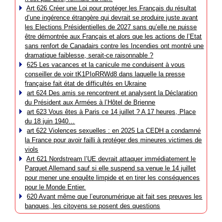
Art 626 Créer une Loi pour protéger les Français du résultat
d’une ingérence étrangère qui devrait se produire juste avant
les Elections Présidentielles de 2027 sans qu’elle ne puisse
être démontrée aux Français et alors que les actions de l’Etat
sans renfort de Canadairs contre les Incendies ont montré une
dramatique faiblesse, serait-ce raisonnable ?
625 Les vacances et la canicule me conduisent à vous
conseiller de voir tK1PIoRRWd8 dans laquelle la presse
française fait état de difficultés en Ukraine
art 624 Des amis se rencontrent et analysent la Déclaration
du Président aux Armées à l’Hôtel de Brienne
art 623 Vous êtes à Paris ce 14 juillet ? A 17 heures, Place
du 18 juin 1940…
art 622 Violences sexuelles : en 2025 La CEDH a condamné
la France pour avoir failli à protéger des mineures victimes de
viols
Art 621 Nordstream l’UE devrait attaquer immédiatement le
Parquet Allemand sauf si elle suspend sa venue le 14 juillet
pour mener une enquête limpide et en tirer les conséquences
pour le Monde Entier.
620 Avant même que l’euronumérique ait fait ses preuves les
banques, les citoyens se posent des questions