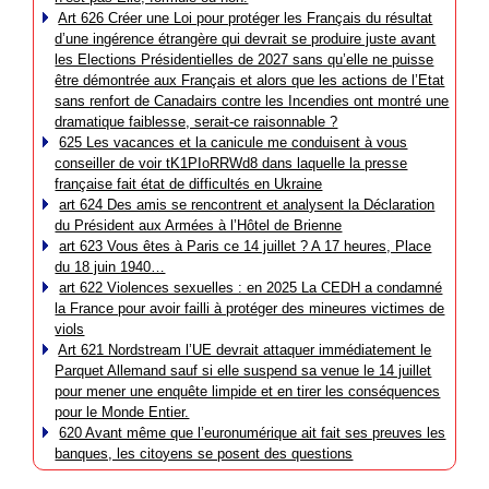
Art 626 Créer une Loi pour protéger les Français du résultat
d’une ingérence étrangère qui devrait se produire juste avant
les Elections Présidentielles de 2027 sans qu’elle ne puisse
être démontrée aux Français et alors que les actions de l’Etat
sans renfort de Canadairs contre les Incendies ont montré une
dramatique faiblesse, serait-ce raisonnable ?
625 Les vacances et la canicule me conduisent à vous
conseiller de voir tK1PIoRRWd8 dans laquelle la presse
française fait état de difficultés en Ukraine
art 624 Des amis se rencontrent et analysent la Déclaration
du Président aux Armées à l’Hôtel de Brienne
art 623 Vous êtes à Paris ce 14 juillet ? A 17 heures, Place
du 18 juin 1940…
art 622 Violences sexuelles : en 2025 La CEDH a condamné
la France pour avoir failli à protéger des mineures victimes de
viols
Art 621 Nordstream l’UE devrait attaquer immédiatement le
Parquet Allemand sauf si elle suspend sa venue le 14 juillet
pour mener une enquête limpide et en tirer les conséquences
pour le Monde Entier.
620 Avant même que l’euronumérique ait fait ses preuves les
banques, les citoyens se posent des questions