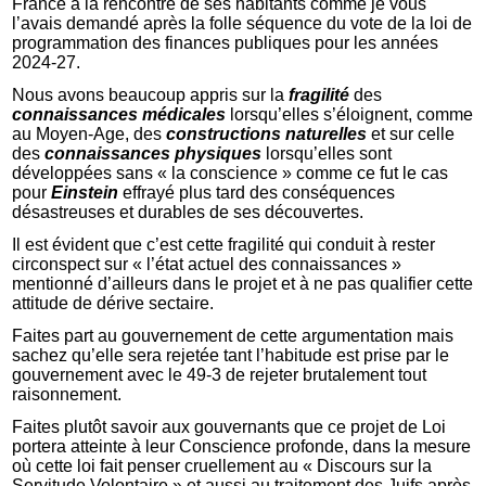
France à la rencontre de ses habitants comme je vous
l’avais demandé après la folle séquence du vote de la loi de
programmation des finances publiques pour les années
2024-27.
Nous avons beaucoup appris sur la
fragilité
des
connaissances médicales
lorsqu’elles s’éloignent, comme
au Moyen-Age, des
constructions naturelles
et sur celle
des
connaissances physiques
lorsqu’elles sont
développées sans « la conscience » comme ce fut le cas
pour
Einstein
effrayé plus tard des conséquences
désastreuses et durables de ses découvertes.
Il est évident que c’est cette fragilité qui conduit à rester
circonspect sur « l’état actuel des connaissances »
mentionné d’ailleurs dans le projet et à ne pas qualifier cette
attitude de dérive sectaire.
Faites part au gouvernement de cette argumentation mais
sachez qu’elle sera rejetée tant l’habitude est prise par le
gouvernement avec le 49-3 de rejeter brutalement tout
raisonnement.
Faites plutôt savoir aux gouvernants que ce projet de Loi
portera atteinte à leur Conscience profonde, dans la mesure
où cette loi fait penser cruellement au « Discours sur la
Servitude Volontaire » et aussi au traitement des Juifs après