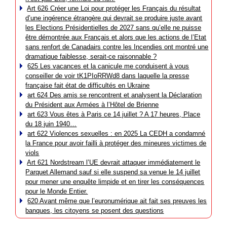
Art 626 Créer une Loi pour protéger les Français du résultat
d’une ingérence étrangère qui devrait se produire juste avant
les Elections Présidentielles de 2027 sans qu’elle ne puisse
être démontrée aux Français et alors que les actions de l’Etat
sans renfort de Canadairs contre les Incendies ont montré une
dramatique faiblesse, serait-ce raisonnable ?
625 Les vacances et la canicule me conduisent à vous
conseiller de voir tK1PIoRRWd8 dans laquelle la presse
française fait état de difficultés en Ukraine
art 624 Des amis se rencontrent et analysent la Déclaration
du Président aux Armées à l’Hôtel de Brienne
art 623 Vous êtes à Paris ce 14 juillet ? A 17 heures, Place
du 18 juin 1940…
art 622 Violences sexuelles : en 2025 La CEDH a condamné
la France pour avoir failli à protéger des mineures victimes de
viols
Art 621 Nordstream l’UE devrait attaquer immédiatement le
Parquet Allemand sauf si elle suspend sa venue le 14 juillet
pour mener une enquête limpide et en tirer les conséquences
pour le Monde Entier.
620 Avant même que l’euronumérique ait fait ses preuves les
banques, les citoyens se posent des questions