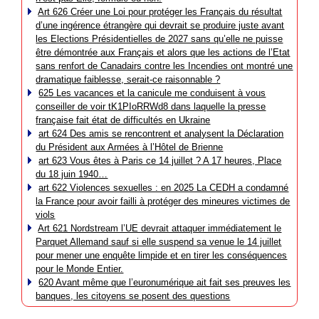
Art 626 Créer une Loi pour protéger les Français du résultat
d’une ingérence étrangère qui devrait se produire juste avant
les Elections Présidentielles de 2027 sans qu’elle ne puisse
être démontrée aux Français et alors que les actions de l’Etat
sans renfort de Canadairs contre les Incendies ont montré une
dramatique faiblesse, serait-ce raisonnable ?
625 Les vacances et la canicule me conduisent à vous
conseiller de voir tK1PIoRRWd8 dans laquelle la presse
française fait état de difficultés en Ukraine
art 624 Des amis se rencontrent et analysent la Déclaration
du Président aux Armées à l’Hôtel de Brienne
art 623 Vous êtes à Paris ce 14 juillet ? A 17 heures, Place
du 18 juin 1940…
art 622 Violences sexuelles : en 2025 La CEDH a condamné
la France pour avoir failli à protéger des mineures victimes de
viols
Art 621 Nordstream l’UE devrait attaquer immédiatement le
Parquet Allemand sauf si elle suspend sa venue le 14 juillet
pour mener une enquête limpide et en tirer les conséquences
pour le Monde Entier.
620 Avant même que l’euronumérique ait fait ses preuves les
banques, les citoyens se posent des questions