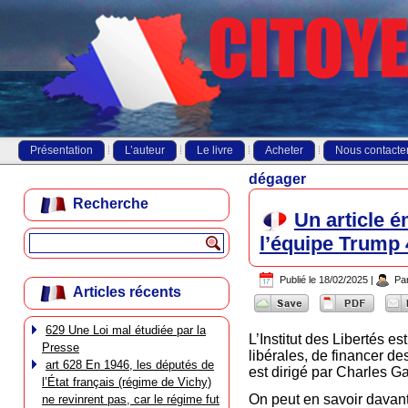
Présentation
L’auteur
Le livre
Acheter
Nous contacte
dégager
Recherche
Un article é
l’équipe Trump
Publié le
18/02/2025
|
Pa
Articles récents
629 Une Loi mal étudiée par la
L’Institut des Libertés 
Presse
libérales, de financer de
art 628 En 1946, les députés de
est dirigé par Charles G
l’État français (régime de Vichy)
On peut en savoir davant
ne revinrent pas, car le régime fut