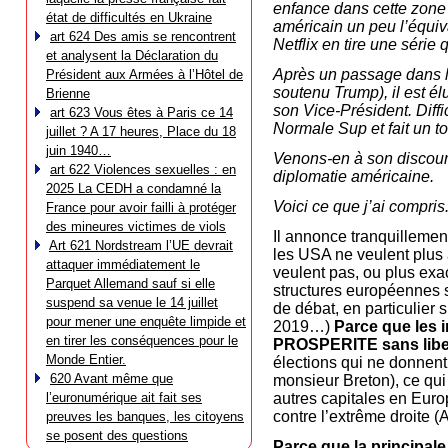
enfance dans cette zone d
état de difficultés en Ukraine
américain un peu l’équiva
art 624 Des amis se rencontrent
Netflix en tire une série
et analysent la Déclaration du
Après un passage dans la
Président aux Armées à l’Hôtel de
soutenu Trump), il est é
Brienne
son Vice-Président. Diffi
art 623 Vous êtes à Paris ce 14
Normale Sup et fait un to
juillet ? A 17 heures, Place du 18
juin 1940…
Venons-en à son discour
art 622 Violences sexuelles : en
diplomatie américaine.
2025 La CEDH a condamné la
Voici ce que j’ai compris
France pour avoir failli à protéger
des mineures victimes de viols
Il annonce tranquillemen
Art 621 Nordstream l’UE devrait
les USA ne veulent plus 
attaquer immédiatement le
veulent pas, ou plus ex
Parquet Allemand sauf si elle
structures européennes s
suspend sa venue le 14 juillet
de débat, en particulier 
pour mener une enquête limpide et
2019…)
Parce que les i
en tirer les conséquences pour le
PROSPERITE sans libe
Monde Entier.
élections qui ne donnen
620 Avant même que
monsieur Breton), ce qui
l’euronumérique ait fait ses
autres capitales en Europ
contre l’extrême droite 
preuves les banques, les citoyens
se posent des questions
Parce que la principal