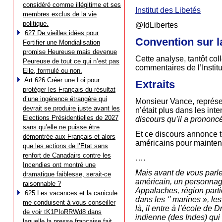
considéré comme illégitime et ses
Institut des Libetés
membres exclus de la vie
politique.
@IdLibertes
627 De vieilles idées pour
Convention sur l
Fortifier une Mondialisation
promise Heureuse mais devenue
Cette analyse, tantôt col
Peureuse de tout ce qui n’est pas
commentaires de l’Institut
Elle, formulé ou non.
Art 626 Créer une Loi pour
Extraits
protéger les Français du résultat
d’une ingérence étrangère qui
Monsieur Vance, représe
devrait se produire juste avant les
n’était plus dans les int
Elections Présidentielles de 2027
discours qu’il a prononc
sans qu’elle ne puisse être
Et ce discours annonce t
démontrée aux Français et alors
américains pour mainteni
que les actions de l’Etat sans
renfort de Canadairs contre les
….
Incendies ont montré une
Mais avant de vous parle
dramatique faiblesse, serait-ce
américain, un personnage
raisonnable ?
Appalaches, région parti
625 Les vacances et la canicule
dans les ‘’ marines », le
me conduisent à vous conseiller
là, il entre à l’école de
de voir tK1PIoRRWd8 dans
indienne (des Indes) qui 
laquelle la presse française fait