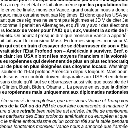
el a accepté cet état de fait alors même
que les populations lo
elle envolée finale, monsieur Vance, grand orateur, nous a donc 
légaux, mais certainement pas légitimes. Et donc que les USA se
ant que ces régimes ne seront pas légitimes et JD V de citer Je
t comme il parlait en Allemagne, et qu’il va y avoir des élections
eurs locaux de voter pour l’AfD qui, eux, veulent la sortie de 
es etc.
On pourrait presque dire que monsieur Vance a apporté s
ait fait avant lui monsieur Musk. En termes simples, monsieur 
 qui est en train d’essayer de se débarrasser de son « Eta
vrait aider l’Etat Profond non – Américain à survivre. Bref, 
 clair : les USA n’ont ni les moyens financiers ni la volonté
s européennes qui deviennent de plus en plus technocrati
r de plus en plus éloignées des citoyens locaux.
Washingto
le soutien de l’Etat profond Américain depuis toujours. Mais pou
onds sous leur contrôle doivent disparaître aux USA et en deho
ans doute qu’il faut se débarrasser aussi vite que possible de t
s Clinton, Bush, Biden, Obama… La preuve en est que
la dipl
és européennes mais uniquement aux diplomaties nationale
s être accusé de complotiste, que messieurs Vance et Trump von
ves de la CIA ou du FBI
de quoi faire comprendre à madame
V
eure d’une
retraite
bien méritée est arrivée. Inutile de mentionner
 des partisans des Etats profonds américains ou européen et que
ec le même enthousiasme qu’un cochon rôti sur la table pendant
depuis longtemps monsieur Vance nous a annoncé que l’armée am