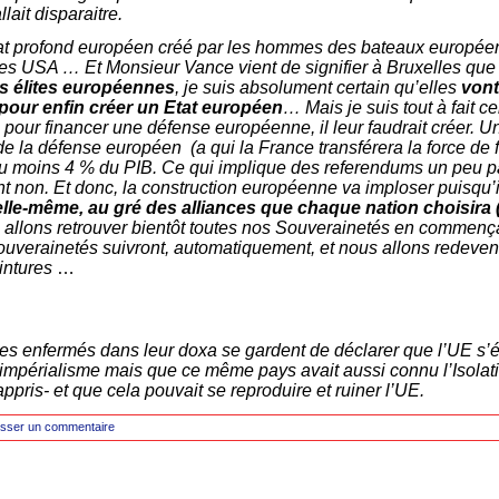
lait disparaitre.
Etat profond européen créé par les hommes des bateaux européen
 des USA … Et Monsieur Vance vient de signifier à Bruxelles que l
es élites européennes
, je suis absolument certain qu’elles
vont
 pour enfin créer un Etat européen
… Mais je suis tout à fait c
 pour financer une défense européenne, il leur faudrait créer. U
e la défense européen (a qui la France transférera la force de 
u moins 4 % du PIB. Ce qui implique des referendums un peu pa
t non. Et donc, la construction européenne va imploser puisqu’il
elle-même, au gré des alliances que chaque nation choisira 
allons retrouver bientôt toutes nos Souverainetés en commençan
ouverainetés suivront, automatiquement, et nous allons redevenir
intures
…
tes enfermés dans leur doxa se gardent de déclarer que l’UE s’é
’impérialisme mais que ce même pays avait aussi connu l’Isolat
appris- et que cela pouvait se reproduire et ruiner l’UE.
isser un commentaire