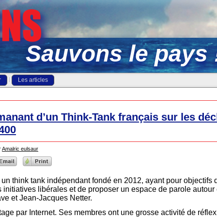
Sauvons le pays 
r
Les articles
manant d’un Think-Tank français sur les déc
 400
r
Amalric eulsaur
est un think tank indépendant fondé en 2012, ayant pour objectif
s initiatives libérales et de proposer un espace de parole autour 
ave et Jean-Jacques Netter.
age par Internet. Ses membres ont une grosse activité de réfle