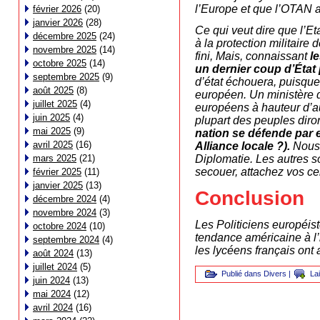
l’Europe et que l’OTAN al
février 2026
(20)
janvier 2026
(28)
Ce qui veut dire que l’
décembre 2025
(24)
à la protection militaire
novembre 2025
(14)
fini, Mais, connaissant
l
octobre 2025
(14)
un dernier coup d’État
septembre 2025
(9)
d’état échouera, puisque
août 2025
(8)
européen. Un ministère d
juillet 2025
(4)
européens à hauteur d’a
juin 2025
(4)
plupart des peuples diron
mai 2025
(9)
nation se défende par 
avril 2025
(16)
Alliance locale ?).
Nous 
mars 2025
(21)
Diplomatie. Les autres s
secouer, attachez vos ce
février 2025
(11)
janvier 2025
(13)
Conclusion
décembre 2024
(4)
novembre 2024
(3)
Les Politiciens européis
octobre 2024
(10)
tendance américaine à l
septembre 2024
(4)
les lycéens français ont 
août 2024
(13)
juillet 2024
(5)
Publié dans
Divers
|
La
juin 2024
(13)
mai 2024
(12)
avril 2024
(16)