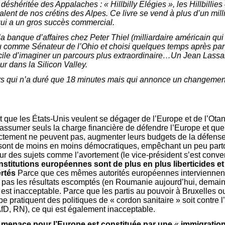
éshéritée des Appalaches : « Hillbilly Elégies », les Hillbillies 
lent de nos crétins des Alpes. Ce livre se vend à plus d’un mill
 qui a un gros succès commercial.
 banque d’affaires chez Peter Thiel (milliardaire américain qui
lu comme Sénateur de l’Ohio et choisi quelques temps après pa
cile d’imaginer un parcours plus extraordinaire…Un Jean Lassalle
ur dans la Silicon Valley.
s qui n’a duré que 18 minutes mais qui annonce un changement 
.
t que les États-Unis veulent se dégager de l’Europe et de l’Ota
assumer seuls la charge financière de défendre l’Europe et qu
actement ne peuvent pas, augmenter leurs budgets de la défense
ont de moins en moins démocratiques, empêchant un peu partout
sur des sujets comme l’avortement (le vice-président s’est conve
nstitutions européennes sont de plus en plus liberticides et 
rtés
Parce que ces mêmes autorités européennes interviennent
t pas les résultats escomptés (en Roumanie aujourd’hui, dema
 est inacceptable. Parce que les partis au pouvoir à Bruxelles o
e pratiquent des politiques de « cordon sanitaire » soit contre 
(AfD, RN), ce qui est également inacceptable.
e menace pour l’Europe est constituée par une
«
immigration