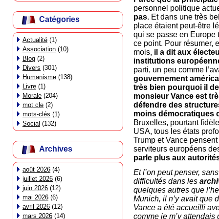
personnel politique actu
pas
. Et dans une très b
Catégories
place étaient peut-être 
qui se passe en Europe t
Actualité
(1)
ce point. Pour résumer, e
Association
(10)
mois,
il a dit aux élect
Blog
(2)
institutions européenn
Divers
(301)
parti, un peu comme l’av
Humanisme
(138)
gouvernement américain
Livre
(1)
très bien pourquoi il de
Morale
(204)
monsieur Vance est très
défendre des structure
mot cle
(2)
moins démocratiques ca
mots-clés
(1)
Bruxelles, pourtant fidè
Social
(132)
USA, tous les états prof
Trump et Vance pensent s
serviteurs européens de
Archives
parle plus aux autorit
août 2026
(4)
Et l’on peut penser, san
juillet 2026
(6)
difficultés dans les
archi
juin 2026
(12)
quelques autres que l’h
mai 2026
(6)
Munich, il n’y avait que
avril 2026
(12)
Vance a été accueilli av
mars 2026
(14)
comme je m’y attendais 