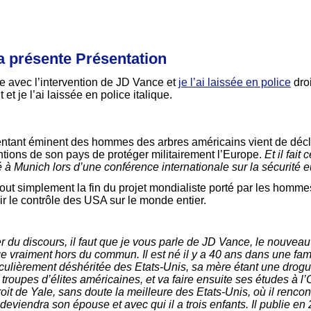
a présente Présentation
le avec l’intervention de JD Vance et
je l’ai laissée en police
droi
 et je l’ai laissée en police italique.
ntant éminent des hommes des arbres américains vient de déclar
entions de son pays de protéger militairement l’Europe.
Et il fait
é à Munich lors d’une conférence internationale sur la sécurité
out simplement la fin du projet mondialiste porté par les homm
r le contrôle des USA sur le monde entier.
r du discours, il faut que je vous parle de JD Vance, le nouvea
 vraiment hors du commun. Il est né il y a 40 ans dans une fami
culièrement déshéritée des Etats-Unis, sa mère étant une drogu
s troupes d’élites américaines, et va faire ensuite ses études à l
 Droit de Yale, sans doute la meilleure des Etats-Unis, où il ren
deviendra son épouse et avec qui il a trois enfants. Il publie en