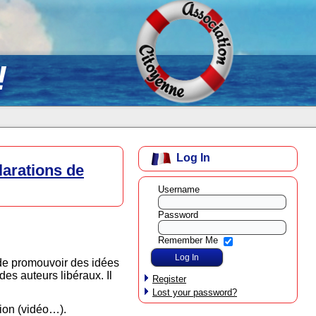
!
Log In
larations de
Username
Password
Remember Me
s de promouvoir des idées
des auteurs libéraux. Il
Register
Lost your password?
xion (vidéo…).