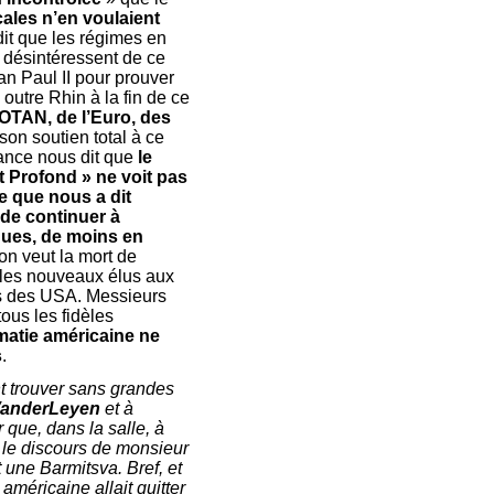
cales n’en voulaient
dit que les régimes en
 désintéressent de ce
an Paul II pour prouver
 outre Rhin à la fin de ce
l’OTAN, de l’Euro, des
on soutien total à ce
Vance nous dit que
le
t Profond » ne voit pas
ce que nous a dit
 de continuer à
ques, de moins en
n veut la mort de
r les nouveaux élus aux
rs des USA. Messieurs
ous les fidèles
omatie américaine ne
s
.
t trouver sans grandes
anderLeyen
et à
 que, dans la salle, à
 le discours de monsieur
 une Barmitsva. Bref, et
éricaine allait quitter