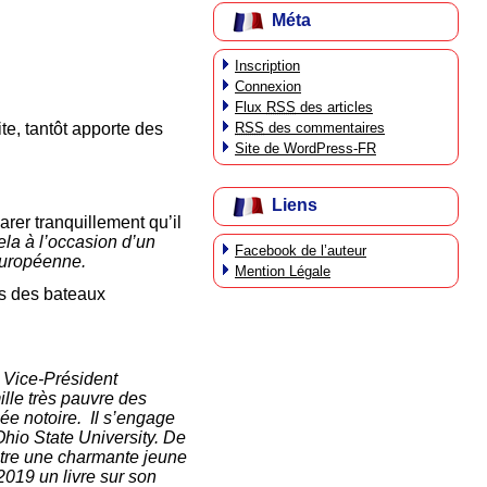
Méta
Inscription
Connexion
Flux
RSS
des articles
RSS
des commentaires
te, tantôt apporte des
Site de WordPress-FR
Liens
er tranquillement qu’il
 cela à l’occasion d’un
Facebook de l’auteur
 européenne.
Mention Légale
es des bateaux
u Vice-Président
lle très pauvre des
ée notoire. Il s’engage
’Ohio State University. De
contre une charmante jeune
 2019 un livre sur son