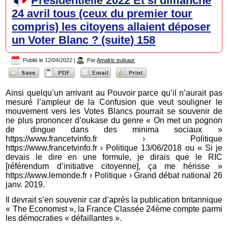
Présidentielle 2022 Et si dimanche
24 avril tous (ceux du premier tour
compris) les citoyens allaient déposer
un Voter Blanc ? (suite) 158
Publié le
12/04/2022
|
Par
Amalric eulsaur
Ainsi quelqu’un arrivant au Pouvoir parce qu’il n’aurait pas
mesuré l’ampleur de la Confusion que veut souligner le
mouvement vers les Votes Blancs pourrait se souvenir de
ne plus prononcer d’oukase du genre « On met un pognon
de dingue dans des minima sociaux »
https://www.francetvinfo.fr › Politique
https://www.francetvinfo.fr › Politique 13/06/2018 ou « Si je
devais le dire en une formule, je dirais que le RIC
[référendum d’initiative citoyenne], ça me hérisse »
https://www.lemonde.fr › Politique › Grand débat national 26
janv. 2019.
Il devrait s’en souvenir car d’après la publication britannique
« The Economist », la France Classée 24ème compte parmi
les démocraties « défaillantes ».