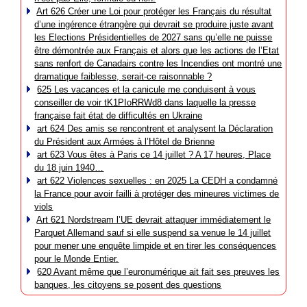
Art 626 Créer une Loi pour protéger les Français du résultat
d’une ingérence étrangère qui devrait se produire juste avant
les Elections Présidentielles de 2027 sans qu’elle ne puisse
être démontrée aux Français et alors que les actions de l’Etat
sans renfort de Canadairs contre les Incendies ont montré une
dramatique faiblesse, serait-ce raisonnable ?
625 Les vacances et la canicule me conduisent à vous
conseiller de voir tK1PIoRRWd8 dans laquelle la presse
française fait état de difficultés en Ukraine
art 624 Des amis se rencontrent et analysent la Déclaration
du Président aux Armées à l’Hôtel de Brienne
art 623 Vous êtes à Paris ce 14 juillet ? A 17 heures, Place
du 18 juin 1940…
art 622 Violences sexuelles : en 2025 La CEDH a condamné
la France pour avoir failli à protéger des mineures victimes de
viols
Art 621 Nordstream l’UE devrait attaquer immédiatement le
Parquet Allemand sauf si elle suspend sa venue le 14 juillet
pour mener une enquête limpide et en tirer les conséquences
pour le Monde Entier.
620 Avant même que l’euronumérique ait fait ses preuves les
banques, les citoyens se posent des questions