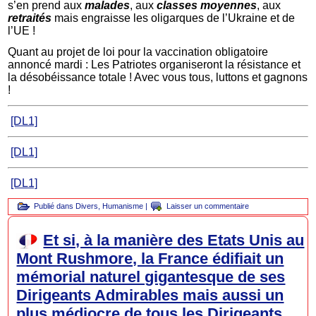
s’en prend aux
malades
, aux
classes moyennes
, aux
retraités
mais engraisse les oligarques de l’Ukraine et de
l’UE !
Quant au projet de loi pour la vaccination obligatoire
annoncé mardi : Les Patriotes organiseront la résistance et
la désobéissance totale ! Avec vous tous, luttons et gagnons
!
[DL1]
[DL1]
[DL1]
Publié dans
Divers
,
Humanisme
|
Laisser un commentaire
Et si, à la manière des Etats Unis au
Mont Rushmore, la France édifiait un
mémorial naturel gigantesque de ses
Dirigeants Admirables mais aussi un
plus médiocre de tous les Dirigeants