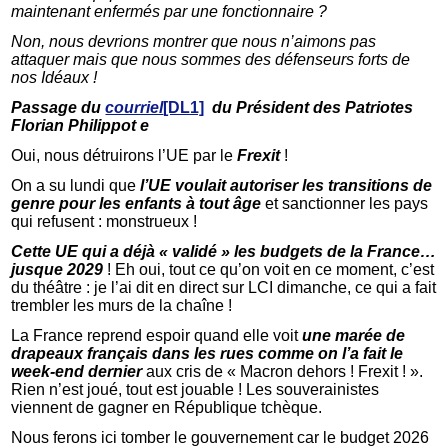
maintenant enfermés par une fonctionnaire ?
Non, nous devrions montrer que nous n’aimons pas
attaquer mais que nous sommes des défenseurs forts de
nos Idéaux !
Passage du
courriel
[DL1]
du Président des Patriotes
Florian Philippot e
Oui, nous détruirons l’UE par le
Frexit
!
On a su lundi que
l’UE voulait autoriser les transitions de
genre pour les enfants à tout âge
et sanctionner les pays
qui refusent : monstrueux !
Cette UE qui a déjà « validé » les budgets de la France…
jusque 2029
! Eh oui, tout ce qu’on voit en ce moment, c’est
du théâtre : je l’ai dit en direct sur LCI dimanche, ce qui a fait
trembler les murs de la chaîne !
La France reprend espoir quand elle voit
une marée de
drapeaux français dans les rues comme on l’a fait le
week-end dernier
aux cris de « Macron dehors ! Frexit ! ».
Rien n’est joué, tout est jouable ! Les souverainistes
viennent de gagner en République tchèque.
Nous ferons ici tomber le gouvernement car le budget 2026