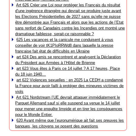
Art 626 Créer une Loi pour protéger les Français du résultat
d’une ingérence étrangère qui devrait se produire juste avant
les Elections Présidentielles de 2027 sans qu’elle ne puisse
être démontrée aux Français et alors que les actions de l’Etat
sans renfort de Canadairs contre les Incendies ont montré une
dramatique faiblesse, serait-ce raisonnable ?
625 Les vacances et la canicule me conduisent à vous
conseiller de voir tK1PIoRRWd8 dans laquelle la presse
française fait état de difficultés en Ukraine
art 624 Des amis se rencontrent et analysent la Déclaration
du Président aux Armées à l’Hôtel de Brienne
art 623 Vous êtes à Paris ce 14 juillet ? A 17 heures, Place
du 18 juin 1940…
art 622 Violences sexuelles : en 2025 La CEDH a condamné
la France pour avoir failli à protéger des mineures victimes de
viols
Art 621 Nordstream l’UE devrait attaquer immédiatement le
Parquet Allemand sauf si elle suspend sa venue le 14 juillet
pour mener une enquête limpide et en tirer les conséquences
pour le Monde Entier.
620 Avant même que l’euronumérique ait fait ses preuves les
banques, les citoyens se posent des questions