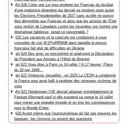
Art 626 Créer une Loi pour protéger les Français du résultat
d’une ingérence étrangère qui devrait se produire juste avant
les Elections Présidentielles de 2027 sans qu’elle ne puisse
être démontrée aux Français et alors que les actions de l’Etat
sans renfort de Canadairs contre les Incendies ont montré une
dramatique faiblesse, serait-ce raisonnable ?
625 Les vacances et la canicule me conduisent à vous
conseiller de voir tK1PIoRRWd8 dans laquelle la presse
française fait état de difficultés en Ukraine
art 624 Des amis se rencontrent et analysent la Déclaration
du Président aux Armées à l’Hôtel de Brienne
art 623 Vous êtes à Paris ce 14 juillet ? A 17 heures, Place
du 18 juin 1940…
art 622 Violences sexuelles : en 2025 La CEDH a condamné
la France pour avoir failli à protéger des mineures victimes de
viols
Art 621 Nordstream l’UE devrait attaquer immédiatement le
Parquet Allemand sauf si elle suspend sa venue le 14 juillet
pour mener une enquête limpide et en tirer les conséquences
pour le Monde Entier.
620 Avant même que l’euronumérique ait fait ses preuves les
banques, les citoyens se posent des questions