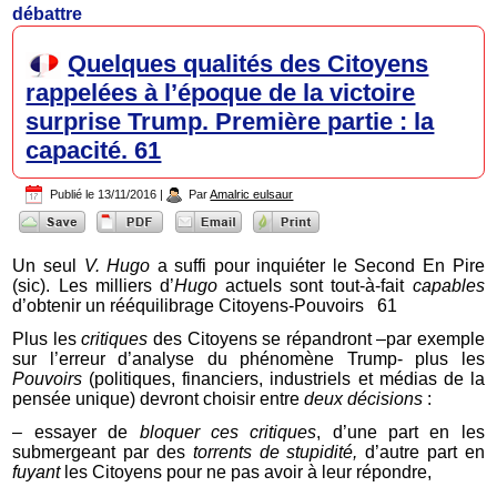
débattre
Quelques qualités des Citoyens
rappelées à l’époque de la victoire
surprise Trump. Première partie : la
capacité. 61
Publié le
13/11/2016
|
Par
Amalric eulsaur
Un seul
V. Hugo
a suffi pour inquiéter le Second En Pire
(sic). Les milliers d’
Hugo
actuels sont tout-à-fait
capables
d’obtenir un rééquilibrage Citoyens-Pouvoirs 61
Plus les
critiques
des Citoyens se répandront –par exemple
sur l’erreur d’analyse du phénomène Trump- plus les
Pouvoirs
(politiques, financiers, industriels et médias de la
pensée unique) devront choisir entre
deux décisions
:
– essayer de
bloquer ces critiques
, d’une part en les
submergeant par des
torrents de
stupidité,
d’autre part en
fuyant
les Citoyens pour ne pas avoir à leur répondre,