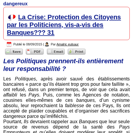
dangereux
La Crise: Protection des Citoyens
par les Politiciens, vis-a-vis des
Banques??? 31
Publié le
08/09/2015
|
Par
Amalric eulsaur
Les Politiques prennent-ils entièrement
leur responsabilité ?
Les
Politiques
, après avoir sauvé des établissements
bancaires « parce qu’ils étaient trop gros pour faire faillite »,
ont refusé, dans un premier temps, de voir que cela avait
affaibli
les
Pays
. Puis, comme les Agences de notation,
cousines elles-mêmes de ces
banques,
d’un cynisme
absolu, leur reprochaient la
faiblesse
de ces Pays, Ils ont
accepté de plaider coupables et d’organiser des sacrifices
dangereux parce qu’irréfléchis.
Pourtant,
Ils
devraient rappeler aux
Banques
que leur seule
source de revenus dépend de la santé des
Pays
Emprunteurs et qu’elles doivent modérer leur appétit, si