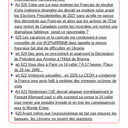
Art 626 Créer une Loi pour protéger les Français du résultat
d’une ingérence étrangère qui devrait se produire juste avant
les Elections Présidentielles de 2027 sans qu’elle ne puisse
être démontrée aux Français et alors que les actions de l’Etat
sans renfort de Canadairs contre les Incendies ont montré une
dramatique faiblesse, serait-ce raisonnable ?
625 Les vacances et la canicule me conduisent à vous
conseiller de voir tK1PIoRRWd8 dans laquelle la presse
française fait état de difficultés en Ukraine
art 624 Des amis se rencontrent et analysent la Déclaration
du Président aux Armées à l’Hôtel de Brienne
art 623 Vous êtes à Paris ce 14 juillet ? A 17 heures, Place
du 18 juin 1940…
art 622 Violences sexuelles : en 2025 La CEDH a condamné
la France pour avoir failli à protéger des mineures victimes de
viols
Art 621 Nordstream l’UE devrait attaquer immédiatement le
Parquet Allemand sauf si elle suspend sa venue le 14 juillet
pour mener une enquête limpide et en tirer les conséquences
pour le Monde Entier.
620 Avant même que l’euronumérique ait fait ses preuves les
banques, les citoyens se posent des questions