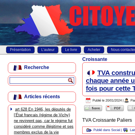
Présentation
L’auteur
Le livre
Acheter
Nous contacte
Croissante
Recherche
TVA construi
chaque année un
fois pour cette
Articles récents
Publié le
20/01/2024
|
Pa
art 628 En 1946, les députés de
l’État français (régime de Vichy)
TVA Croissante Paliers
ne revinrent pas, car le régime fut
considéré comme illégitime et ses
Publié dans
Social
|
Lai
membres exclus de la vie