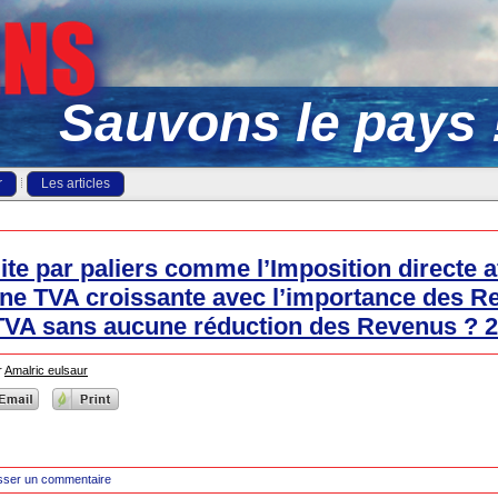
Sauvons le pays 
r
Les articles
te par paliers comme l’Imposition directe a
e TVA croissante avec l’importance des Re
 TVA sans aucune réduction des Revenus ? 
r
Amalric eulsaur
sser un commentaire