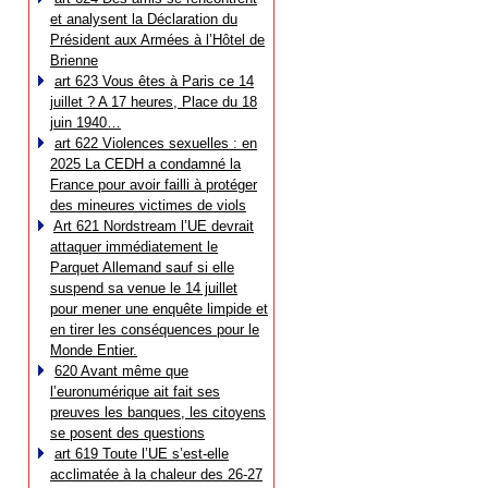
et analysent la Déclaration du
Président aux Armées à l’Hôtel de
Brienne
art 623 Vous êtes à Paris ce 14
juillet ? A 17 heures, Place du 18
juin 1940…
art 622 Violences sexuelles : en
2025 La CEDH a condamné la
France pour avoir failli à protéger
des mineures victimes de viols
Art 621 Nordstream l’UE devrait
attaquer immédiatement le
Parquet Allemand sauf si elle
suspend sa venue le 14 juillet
pour mener une enquête limpide et
en tirer les conséquences pour le
Monde Entier.
620 Avant même que
l’euronumérique ait fait ses
preuves les banques, les citoyens
se posent des questions
art 619 Toute l’UE s’est-elle
acclimatée à la chaleur des 26-27