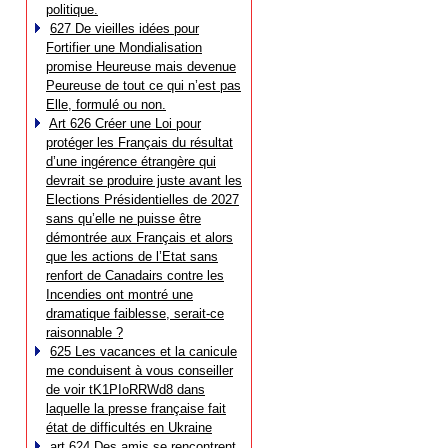
politique.
627 De vieilles idées pour
Fortifier une Mondialisation
promise Heureuse mais devenue
Peureuse de tout ce qui n’est pas
Elle, formulé ou non.
Art 626 Créer une Loi pour
protéger les Français du résultat
d’une ingérence étrangère qui
devrait se produire juste avant les
Elections Présidentielles de 2027
sans qu’elle ne puisse être
démontrée aux Français et alors
que les actions de l’Etat sans
renfort de Canadairs contre les
Incendies ont montré une
dramatique faiblesse, serait-ce
raisonnable ?
625 Les vacances et la canicule
me conduisent à vous conseiller
de voir tK1PIoRRWd8 dans
laquelle la presse française fait
état de difficultés en Ukraine
art 624 Des amis se rencontrent