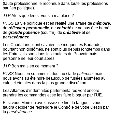
(faute professionnelle reconnue dans toute les professions
sauf en politique).
J I P
Alors que feriez-vous à ma place ?
PTSS
La vie politique est en réalité une affaire de
mémoire
,
de
réflexion personnelle
, de
volonté
de ne pas être berné,
de
grande patience
(souffrir), de
créativité
et de
persévérance
Les Charlatans, dont savaient se moquer les Badauds,
pourtant non diplômés, ne sont plus depuis longtemps dans
les Foires, ils sont dans les couloirs du Pouvoir mais
personne ne leur court après !
J I P
Bon mais en ce moment ?
PTSS
Nous en sommes surtout au stade
patience
, mais
nous avons su éteindre beaucoup de fusées allumées au
culot et éteintes dans la plus grande discrétion.
Les Affamés d’indemnités parlementaires vont encore
prendre les commandes et se les faire bloquer par l’UE.
Et si vous Mme en avez assez de tirer la langue il vous
faudra décider de reprendre le Contrôle de votre Destin par
la
persévérance
.