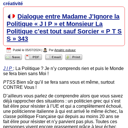
créativité
Dialogue entre Madame J’Ignore la
Politique « J I P » et Monsieur La
Politique c’est tout sauf Sorcier « P T S
S » 343
Publié le
05/07/2024
|
Par
Amalric eulsaur
J I P
: La Politique ? Je n’y comprends rien et puis le Monde
se fera bien sans Moi !
PTSS
Bien sûr qu’il se fera sans vous et même, surtout
CONTRE Vous !
D’ailleurs vous parlez de comprendre alors que vous savez
déjà rapprocher des situations : un politicien grec qui s’est
fait élire pour résister à l’UE et qui a complètement échoué,
une politicienne italienne à qui est arrivé le même échec, la
classe politique Française qui depuis au moins 20 ans se
fait élire pour résister et n’y parvient pas plus. Toutes ces
personnes vivent encore grassement grâce à leur échec