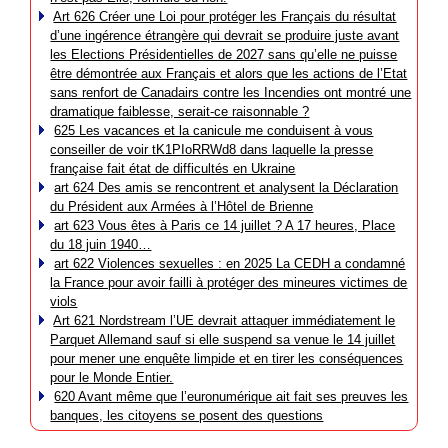
Art 626 Créer une Loi pour protéger les Français du résultat
d’une ingérence étrangère qui devrait se produire juste avant
les Elections Présidentielles de 2027 sans qu’elle ne puisse
être démontrée aux Français et alors que les actions de l’Etat
sans renfort de Canadairs contre les Incendies ont montré une
dramatique faiblesse, serait-ce raisonnable ?
625 Les vacances et la canicule me conduisent à vous
conseiller de voir tK1PIoRRWd8 dans laquelle la presse
française fait état de difficultés en Ukraine
art 624 Des amis se rencontrent et analysent la Déclaration
du Président aux Armées à l’Hôtel de Brienne
art 623 Vous êtes à Paris ce 14 juillet ? A 17 heures, Place
du 18 juin 1940…
art 622 Violences sexuelles : en 2025 La CEDH a condamné
la France pour avoir failli à protéger des mineures victimes de
viols
Art 621 Nordstream l’UE devrait attaquer immédiatement le
Parquet Allemand sauf si elle suspend sa venue le 14 juillet
pour mener une enquête limpide et en tirer les conséquences
pour le Monde Entier.
620 Avant même que l’euronumérique ait fait ses preuves les
banques, les citoyens se posent des questions