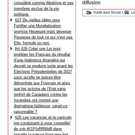
diffusion
considéré comme illégitime et ses
membres exclus de la vie
Publié dans
Morale
|
La
politique.
627 De vieilles idées pour
Fortifier une Mondialisation
promise Heureuse mais devenue
Peureuse de tout ce qui n’est pas
Elle, formulé ou non.
Art 626 Créer une Loi pour
protéger les Français du résultat
d’une ingérence étrangère qui
devrait se produire juste avant les
Elections Présidentielles de 2027
sans qu’elle ne puisse être
démontrée aux Français et alors
que les actions de l’Etat sans
renfort de Canadairs contre les
Incendies ont montré une
dramatique faiblesse, serait-ce
raisonnable ?
625 Les vacances et la canicule
me conduisent à vous conseiller
de voir tK1PIoRRWd8 dans
laquelle la presse française fait