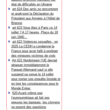
état de difficultés en Ukraine
art 624 Des amis se rencontrent
et analysent la Déclaration du
Président aux Armées à l’Hôtel de
Brienne
art 623 Vous êtes à Paris ce 14
juillet ? A 17 heures, Place du 18
juin 1940…
art 622 Violences sexuelles : en
2025 La CEDH a condamné la
France pour avoir failli à protéger
des mineures victimes de viols
Art 621 Nordstream l’UE devrait
attaquer immédiatement le
Parquet Allemand sauf si elle
suspend sa venue le 14 juillet
pour mener une enquête limpide et
en tirer les conséquences pour le
Monde Entier.
620 Avant même que
l’euronumérique ait fait ses
preuves les banques, les citoyens
se posent des questions