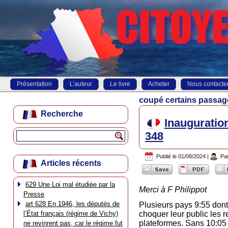
Présentation
L’auteur
Le livre
Acheter
Nous contacte
coupé certains passag
Recherche
Inauguratio
348
Publié le
01/08/2024
|
Pa
Articles récents
629 Une Loi mal étudiée par la
Merci à F Philippot
Presse
art 628 En 1946, les députés de
Plusieurs pays 9:55 dont
l’État français (régime de Vichy)
choquer leur public les 
plateformes. Sans 10:05 s
ne revinrent pas, car le régime fut