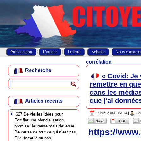
Présentation
L’auteur
Le livre
Acheter
Nous contacte
corrélation
Recherche
« Covid: Je 
remettre en que
dans les médias
que j’ai donnée
Articles récents
Publié le
06/10/2024
|
Pa
627 De vieilles idées pour
Fortifier une Mondialisation
promise Heureuse mais devenue
https://ww
Peureuse de tout ce qui n’est pas
Elle, formulé ou non.