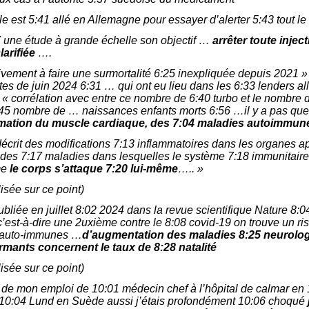
e est 5:41 allé en Allemagne pour essayer d’alerter 5:43 tout l
7 une étude à grande échelle son objectif …
arrêter toute injec
larifiée
….
vement à faire une surmortalité 6:25 inexpliquée depuis 2021 » e
tes de juin 2024 6:31 … qui ont eu lieu dans les 6:33 lenders a
7 « corrélation avec entre ce nombre de 6:40 turbo et le nombre 
6:45 nombre de … naissances enfants morts 6:56 …il y a pas que
mation du muscle cardiaque,
des 7:04 maladies autoimmu
écrit des modifications 7:13 inflammatoires dans les organes a
des 7:17 maladies dans lesquelles le système 7:18 immunitaire
me
le corps s’attaque 7:20 lui-même
….. »
lisée sur ce point)
liée en juillet 8:02 2024 dans la revue scientifique Nature 8:
 c’est-à-dire une 2uxième contre le 8:08 covid-19 on trouve un r
5 auto-immunes …
d’augmentation des maladies 8:25 neurolo
rmants concernent le taux de 8:28 natalité
lisée sur ce point)
de mon emploi de 10:01 médecin chef à l’hôpital de calmar en
de 10:04 Lund en Suède aussi j’étais profondément 10:06 choqué