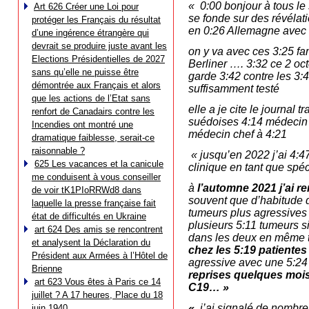
« 0:00 bonjour à tous le
Art 626 Créer une Loi pour
se fonde
sur des révélati
protéger les Français du résultat
en 0:26 Allemagne avec d
d’une ingérence étrangère qui
devrait se produire juste avant les
on y va avec ces 3:25 f
Elections Présidentielles de 2027
Berliner …. 3:32 ce 2 oc
sans qu’elle ne puisse être
garde 3:42 contre les 3:
démontrée aux Français et alors
suffisamment testé
que les actions de l’Etat sans
elle a je cite le journal
renfort de Canadairs contre les
suédoises 4:14 médecin 
Incendies ont montré une
médecin chef à 4:21
dramatique faiblesse, serait-ce
raisonnable ?
« jusqu’en 2022 j’ai 4:4
625 Les vacances et la canicule
clinique en tant que spéc
me conduisent à vous conseiller
à
l’automne 2021 j’ai 
de voir tK1PIoRRWd8 dans
souvent que d’habitude d
laquelle la presse française fait
tumeurs plus agressives 
état de difficultés en Ukraine
plusieurs 5:11 tumeurs s
art 624 Des amis se rencontrent
dans les deux en même te
et analysent la Déclaration du
chez les 5:19 patientes
Président aux Armées à l’Hôtel de
agressive avec une 5:2
Brienne
reprises quelques mois 
art 623 Vous êtes à Paris ce 14
C19… »
juillet ? A 17 heures, Place du 18
«
j’ai signalé de nombre
juin 1940…