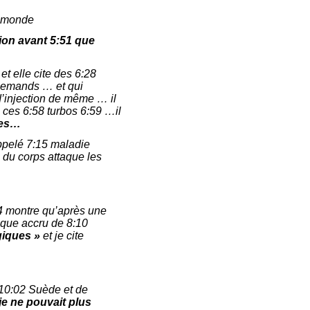
e monde
tion avant 5:51 que
t elle cite des 6:28
llemands … et qui
d’injection de même … il
 ces 6:58 turbos 6:59 …il
nes…
ppelé 7:15 maladie
 du corps attaque les
04 montre qu’après une
isque accru de 8:10
giques »
et je cite
 10:02 Suède et de
je ne pouvait plus