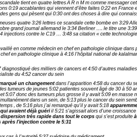
 scandale tient en quatre lettres A R n M m comme messager cett
ons 0:19 accablantes qui viennent d’être faites 0:22 en France 
es gens qui pèsent qui 0:30 ont des choses à dire qui connaiss
ameuses quatre 3:26 lettres ce scandale cette bombe en 3:29 Al
tobre grand journal allemand le 3:34 Berliner …. le titre une 3:
44 injections contre le C19 … 3:48 sa citation « cette technolog
 travaillé en comme médecin en chef en pathologie clinique dans 
chef en pathologie clinique à 4:16 l’hôpital national de kalal
7 diagnostiqué des milliers de cancers et 4:50 d’autres maladie
ialiste du 4:52 cancer du sein
remarqué un changement
dans l’apparition 4:58 du cancer du se
es tumeurs de jeunes 5:02 patientes souvent âgé de 30 à 50 ans
et 5:07 donc des tumeurs plus grosse il y avait 5:09 en masse
imultanément dans un sein, de 5:13 plus le cancer du sein sembl
mps , de 5:16 plus j’ai remarqué qu’il y avait 5:18
apparemmen
 qui avaient déjà guéri
il 5:21 s’agissait alors d’une croissance
4
dispersion très rapide dans tout le corps
qui s’est produite
à
après l’injection contre le 5:31
ux cas à l’autorité 5:37 suédoise du médicament