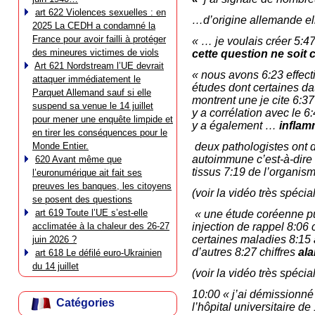
art 622 Violences sexuelles : en
…d’origine allemande ell
2025 La CEDH a condamné la
France pour avoir failli à protéger
« … je voulais créer 5:4
des mineures victimes de viols
cette question ne soit c
Art 621 Nordstream l’UE devrait
« nous avons 6:23 effecti
attaquer immédiatement le
études dont certaines da
Parquet Allemand sauf si elle
montrent une je cite 6:3
suspend sa venue le 14 juillet
y a corrélation avec le 
pour mener une enquête limpide et
y a également …
inflam
en tirer les conséquences pour le
Monde Entier.
deux pathologistes ont d
autoimmune c’est-à-dire 
620 Avant même que
tissus 7:19 de l’organis
l’euronumérique ait fait ses
preuves les banques, les citoyens
(voir la vidéo très spécia
se posent des questions
art 619 Toute l’UE s’est-elle
« une étude coréenne pub
acclimatée à la chaleur des 26-27
injection de rappel 8:06
certaines maladies 8:1
juin 2026 ?
d’autres 8:27 chiffres
ala
art 618 Le défilé euro-Ukrainien
du 14 juillet
(voir la vidéo très spécia
10:00 « j’ai
démissionné 
Catégories
l’hôpital universitaire 