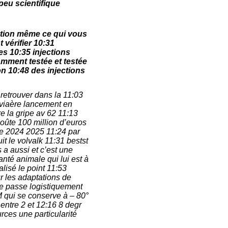
peu scientifique
stion même ce qui vous
 vérifier 10:31
s 10:35 injections
mment testée et testée
on 10:48 des injections
 retrouver dans la 11:03
aviaère lancement en
 la gripe av 62 11:13
oûte 100 million d’euros
ne 2024 2025 11:24 par
it le volvalk 11:31 bestst
 a aussi et c’est une
nté animale qui lui est à
lisé le point 11:53
sur les adaptations de
se passe logistiquement
 qui se conserve à – 80°
 entre 2 et 12:16 8 degr
rces une particularité