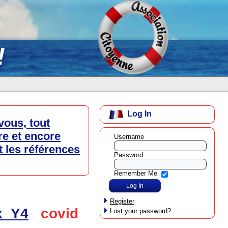
!
Log In
vous, tout
re et encore
Username
t les références
Password
Remember Me
Register
x_Y4
covid
Lost your password?