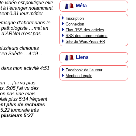
e vidéo est politique
elle
Méta
et à l’étranger notamment
ent 0:31 leur métier
Inscription
lemagne d’abord dans le
Connexion
39 pathologiste …met en
Flux
RSS
des articles
ie d’ARNm n’est pas
RSS
des commentaires
Site de WordPress-FR
plusieurs cliniques
mar en Suède… 4:19 …
Liens
s dans mon activité 4:51
Facebook de l’auteur
Mention Légale
in … j’ai vu plus
, 5:05 j’ai vu des
 non pas une mais
ait plus 5:14 fréquent
t plus de rechutes
 5:22 tumorale très
 plusieurs 5:27