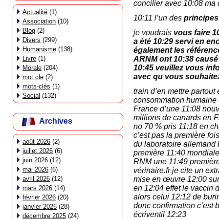
concilier avec 10:08 ma
Actualité
(1)
10:11 l’un des
principes
Association
(10)
Blog
(2)
je voudrais
vous faire 1
Divers
(299)
a été 10:29 servi en en
Humanisme
(138)
également les référenc
Livre
(1)
ARNM ont 10:38 causé c
10:45 veuillez vous inf
Morale
(204)
avec qu vous souhaitez 
mot cle
(2)
mots-clés
(1)
train d’en mettre partou
Social
(132)
consommation humaine de
France d’une 11:08 nouv
millions de canards en F
Archives
no 70 % pris 11:18 en ch
c’est pas la première fois
août 2026
(2)
du laboratoire allemand b
juillet 2026
(6)
première 11:40 mondiale 
juin 2026
(12)
RNM une 11:49 première m
mai 2026
(6)
vérinaire.fr je cite un ex
avril 2026
(12)
mise en œuvre 12:00 sur 
en 12:04 effet le vacci
mars 2026
(14)
alors celui 12:12 de buri
février 2026
(20)
donc confirmation c’est 
janvier 2026
(28)
écriventil 12:23
décembre 2025
(24)