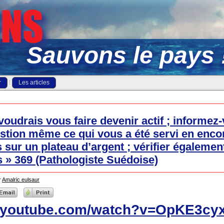
Sauvons le pays 
r
Les articles
voudrais vous faire devenir actif ; informez-
stion même ce qui vous a été servi en enco
 sur un plateau d’argent ; vérifier égalemen
s » 369 (Pathologiste Suédoise)
r
Amalric eulsaur
w.youtube.com/watch?v=OpKE3cy