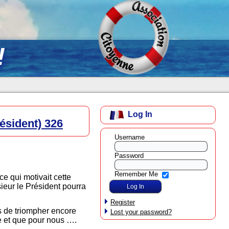
!
Log In
résident) 326
Username
Password
Remember Me
e qui motivait cette
ieur le Président pourra
Register
rs de triompher encore
Lost your password?
e et que pour nous ….