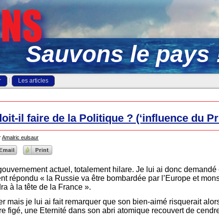
Sauvons le pays 
r
Les articles
oit-il faire de la Politique ? (‘influence du P
r
Amalric eulsaur
gouvernement actuel, totalement hilare. Je lui ai donc demandé c
ment répondu « la Russie va être bombardée par l’Europe et mons
ra à la tête de la France ».
er mais je lui ai fait remarquer que son bien-aimé risquerait alo
re figé, une Eternité dans son abri atomique recouvert de cendr