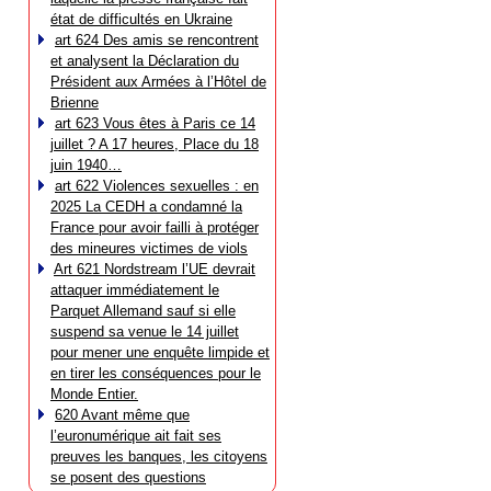
état de difficultés en Ukraine
art 624 Des amis se rencontrent
et analysent la Déclaration du
Président aux Armées à l’Hôtel de
Brienne
art 623 Vous êtes à Paris ce 14
juillet ? A 17 heures, Place du 18
juin 1940…
art 622 Violences sexuelles : en
2025 La CEDH a condamné la
France pour avoir failli à protéger
des mineures victimes de viols
Art 621 Nordstream l’UE devrait
attaquer immédiatement le
Parquet Allemand sauf si elle
suspend sa venue le 14 juillet
pour mener une enquête limpide et
en tirer les conséquences pour le
Monde Entier.
620 Avant même que
l’euronumérique ait fait ses
preuves les banques, les citoyens
se posent des questions