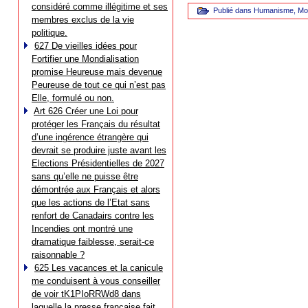
considéré comme illégitime et ses
Publié dans
Humanisme
,
Mo
membres exclus de la vie
politique.
627 De vieilles idées pour
Fortifier une Mondialisation
promise Heureuse mais devenue
Peureuse de tout ce qui n’est pas
Elle, formulé ou non.
Art 626 Créer une Loi pour
protéger les Français du résultat
d’une ingérence étrangère qui
devrait se produire juste avant les
Elections Présidentielles de 2027
sans qu’elle ne puisse être
démontrée aux Français et alors
que les actions de l’Etat sans
renfort de Canadairs contre les
Incendies ont montré une
dramatique faiblesse, serait-ce
raisonnable ?
625 Les vacances et la canicule
me conduisent à vous conseiller
de voir tK1PIoRRWd8 dans
laquelle la presse française fait