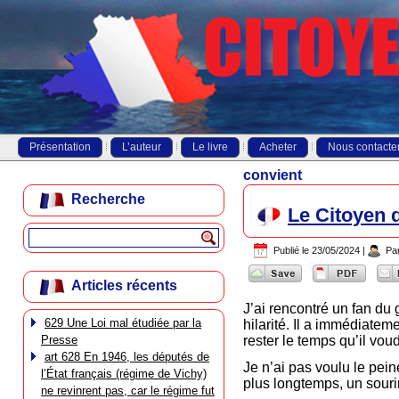
Présentation
L’auteur
Le livre
Acheter
Nous contacte
convient
Recherche
Le Citoyen d
Publié le
23/05/2024
|
Pa
Articles récents
J’ai rencontré un fan du 
629 Une Loi mal étudiée par la
hilarité. Il a immédiate
Presse
rester le temps qu’il voud
art 628 En 1946, les députés de
Je n’ai pas voulu le pein
l’État français (régime de Vichy)
plus longtemps, un souri
ne revinrent pas, car le régime fut