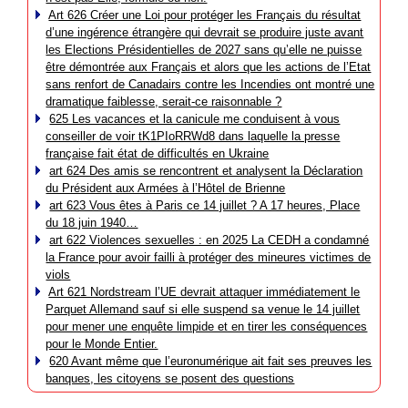
Art 626 Créer une Loi pour protéger les Français du résultat
d’une ingérence étrangère qui devrait se produire juste avant
les Elections Présidentielles de 2027 sans qu’elle ne puisse
être démontrée aux Français et alors que les actions de l’Etat
sans renfort de Canadairs contre les Incendies ont montré une
dramatique faiblesse, serait-ce raisonnable ?
625 Les vacances et la canicule me conduisent à vous
conseiller de voir tK1PIoRRWd8 dans laquelle la presse
française fait état de difficultés en Ukraine
art 624 Des amis se rencontrent et analysent la Déclaration
du Président aux Armées à l’Hôtel de Brienne
art 623 Vous êtes à Paris ce 14 juillet ? A 17 heures, Place
du 18 juin 1940…
art 622 Violences sexuelles : en 2025 La CEDH a condamné
la France pour avoir failli à protéger des mineures victimes de
viols
Art 621 Nordstream l’UE devrait attaquer immédiatement le
Parquet Allemand sauf si elle suspend sa venue le 14 juillet
pour mener une enquête limpide et en tirer les conséquences
pour le Monde Entier.
620 Avant même que l’euronumérique ait fait ses preuves les
banques, les citoyens se posent des questions