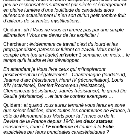
peu de responsables suffiraient par siècle et émergeraient
en pleine lumière d’une foultitude de candidats alors
qu’encore actuellement il n’en sort qu’un petit nombre fruit
d’ailleurs de savantes mystifications.
Quidam :
ah ! Vous ne vous en tirerez pas par une simple
affirmation ! Vous me devez de les expliciter !
Chercheur :
évidemment ce travail c’est du lourd et les
propagandistes paresseux fuiront ce travail. Mais moi je
compte bien (ou un fidèle)
m’isoler
1 semaine, un mois… le
temps qu’il faudra et les développer.
En attendant je Vous livre ceux qui m’inspireront
positivement ou négativement – Charlemagne (fondateur),
Jeanne d’arc (résistance), Henri IV (réconciliation), Louis
XIV (activisme), Denfert Rochereau (résistance),
Clemenceau (résistance), Jaurès (résistance), le grand De
Gaulle (résistance) …et tant de contres exemples …
Quidam :
et quand vous aurez terminé vous ferez en sorte
que soient édifiées, dans toutes les communes de France, à
côté du Monument aux Morts pour la France ou de la
Devise de la France depuis 1948, les
deux statues
consacrées, l’une à l’
Excellence
et l’autre à la
Folie
,
explicitées par leurs principales caractéristiques ?