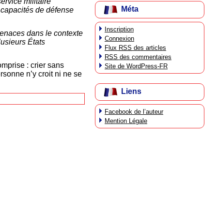
rvice militaire
Méta
s capacités de défense
Inscription
 menaces dans le contexte
Connexion
lusieurs États
Flux
RSS
des articles
RSS
des commentaires
mprise : crier sans
Site de WordPress-FR
sonne n’y croit ni ne se
Liens
Facebook de l’auteur
Mention Légale