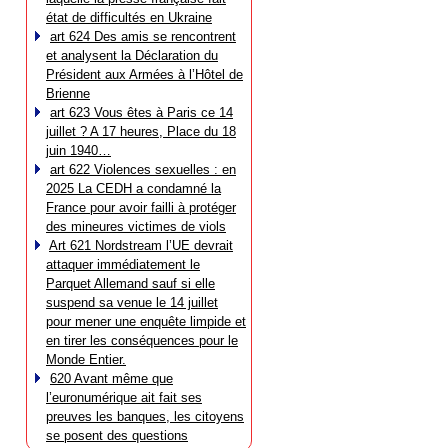
état de difficultés en Ukraine
art 624 Des amis se rencontrent
et analysent la Déclaration du
Président aux Armées à l’Hôtel de
Brienne
art 623 Vous êtes à Paris ce 14
juillet ? A 17 heures, Place du 18
juin 1940…
art 622 Violences sexuelles : en
2025 La CEDH a condamné la
France pour avoir failli à protéger
des mineures victimes de viols
Art 621 Nordstream l’UE devrait
attaquer immédiatement le
Parquet Allemand sauf si elle
suspend sa venue le 14 juillet
pour mener une enquête limpide et
en tirer les conséquences pour le
Monde Entier.
620 Avant même que
l’euronumérique ait fait ses
preuves les banques, les citoyens
se posent des questions