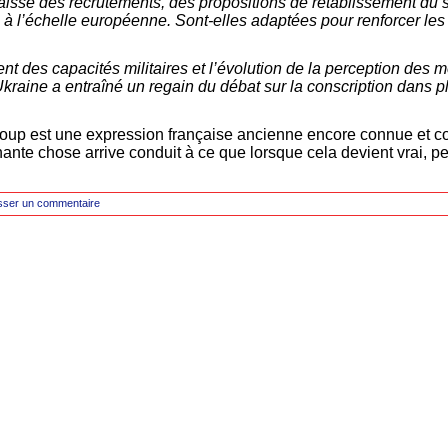
isse des recrutements, des propositions de rétablissement du se
ce à l’échelle européenne. Sont-elles adaptées pour renforcer le
nt des capacités militaires et l’évolution de la perception des
Ukraine a entraîné un regain du débat sur la conscription dans p
oup est une expression française ancienne encore connue et co
te chose arrive conduit à ce que lorsque cela devient vrai, per
sser un commentaire