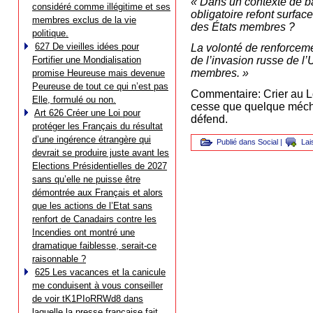
« Dans un contexte de ba
considéré comme illégitime et ses
obligatoire refont surfa
membres exclus de la vie
des États membres ?
politique.
627 De vieilles idées pour
La volonté de renforceme
Fortifier une Mondialisation
de l’invasion russe de l’
membres. »
promise Heureuse mais devenue
Peureuse de tout ce qui n’est pas
Commentaire: Crier au L
Elle, formulé ou non.
cesse que quelque méchan
Art 626 Créer une Loi pour
défend.
protéger les Français du résultat
d’une ingérence étrangère qui
Publié dans
Social
|
Lai
devrait se produire juste avant les
Elections Présidentielles de 2027
sans qu’elle ne puisse être
démontrée aux Français et alors
que les actions de l’Etat sans
renfort de Canadairs contre les
Incendies ont montré une
dramatique faiblesse, serait-ce
raisonnable ?
625 Les vacances et la canicule
me conduisent à vous conseiller
de voir tK1PIoRRWd8 dans
laquelle la presse française fait