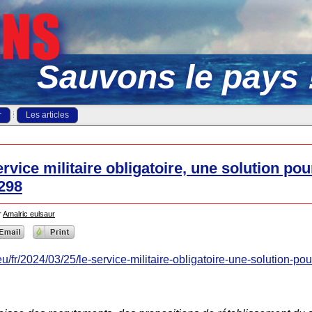
Sauvons le pays 
r
Les articles
ervice militaire obligatoire, une solution po
298
r
Amalric eulsaur
eu/fr/2024/03/25/le-service-militaire-obligatoire-une-solution-po