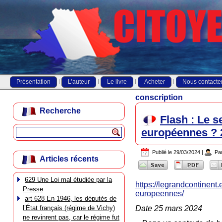
Présentation
L’auteur
Le livre
Acheter
Nous contacte
conscription
Recherche
Flash : Le s
européennes ? 
Publié le
29/03/2024
|
Pa
Articles récents
629 Une Loi mal étudiée par la
https://legrandcontinent.
Presse
europeennes/
art 628 En 1946, les députés de
l’État français (régime de Vichy)
Date 25 mars 2024
ne revinrent pas, car le régime fut