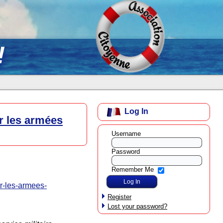
!
Log In
ur les armées
Username
Password
Remember Me
ur-les-armees-
Register
Lost your password?