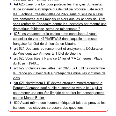
Art 626 Créer une Loi pour protéger les Français du résultat
d’une ingérence étrangère qui devrait se produire juste avant
les Elections Présidentielles de 2027 sans qu’elle ne puisse
être démontrée aux Français et alors que les actions de l’Etat
sans renfort de Canadairs contre les Incendies ont montré une
dramatique faiblesse, serait-ce raisonnable ?
625 Les vacances et la canicule me conduisent à vous
conseiller de voir tK1PIoRRWd8 dans laquelle la presse
française fait état de difficultés en Ukraine
art 624 Des amis se rencontrent et analysent la Déclaration
du Président aux Armées à l’Hôtel de Brienne
art 623 Vous êtes à Paris ce 14 juillet ? A 17 heures, Place
du 18 juin 1940…
art 622 Violences sexuelles : en 2025 La CEDH a condamné
la France pour avoir failli à protéger des mineures victimes de
viols
Art 621 Nordstream l’UE devrait attaquer immédiatement le
Parquet Allemand sauf si elle suspend sa venue le 14 juillet
pour mener une enquête limpide et en tirer les conséquences
pour le Monde Entier.
620 Avant même que l’euronumérique ait fait ses preuves les
banques, les citoyens se posent des questions