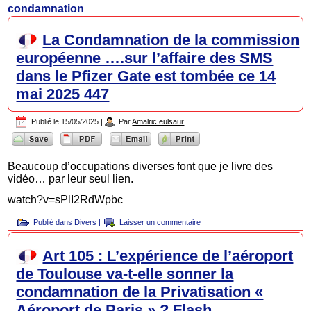
condamnation
La Condamnation de la commission
européenne ….sur l’affaire des SMS
dans le Pfizer Gate est tombée ce 14
mai 2025 447
Publié le
15/05/2025
|
Par
Amalric eulsaur
Beaucoup d’occupations diverses font que je livre des
vidéo… par leur seul lien.
watch?v=sPlI2RdWpbc
Publié dans
Divers
|
Laisser un commentaire
Art 105 : L’expérience de l’aéroport
de Toulouse va-t-elle sonner la
condamnation de la Privatisation «
Aéroport de Paris » ? Flash