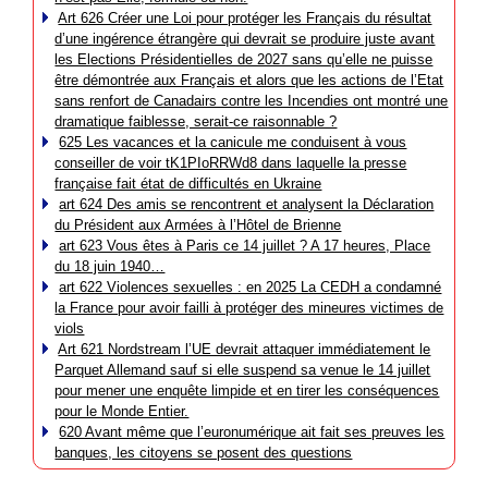
Art 626 Créer une Loi pour protéger les Français du résultat
d’une ingérence étrangère qui devrait se produire juste avant
les Elections Présidentielles de 2027 sans qu’elle ne puisse
être démontrée aux Français et alors que les actions de l’Etat
sans renfort de Canadairs contre les Incendies ont montré une
dramatique faiblesse, serait-ce raisonnable ?
625 Les vacances et la canicule me conduisent à vous
conseiller de voir tK1PIoRRWd8 dans laquelle la presse
française fait état de difficultés en Ukraine
art 624 Des amis se rencontrent et analysent la Déclaration
du Président aux Armées à l’Hôtel de Brienne
art 623 Vous êtes à Paris ce 14 juillet ? A 17 heures, Place
du 18 juin 1940…
art 622 Violences sexuelles : en 2025 La CEDH a condamné
la France pour avoir failli à protéger des mineures victimes de
viols
Art 621 Nordstream l’UE devrait attaquer immédiatement le
Parquet Allemand sauf si elle suspend sa venue le 14 juillet
pour mener une enquête limpide et en tirer les conséquences
pour le Monde Entier.
620 Avant même que l’euronumérique ait fait ses preuves les
banques, les citoyens se posent des questions