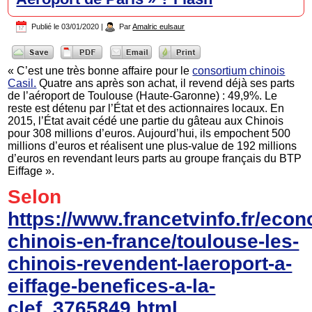
Publié le
03/01/2020
|
Par
Amalric eulsaur
« C’est une très bonne affaire pour le
consortium chinois
Casil.
Quatre ans après son achat, il revend déjà ses parts
de l’aéroport de Toulouse (Haute-Garonne) : 49,9%. Le
reste est détenu par l’État et des actionnaires locaux. En
2015, l’État avait cédé une partie du gâteau aux Chinois
pour 308 millions d’euros. Aujourd’hui, ils empochent 500
millions d’euros et réalisent une plus-value de 192 millions
d’euros en revendant leurs parts au groupe français du BTP
Eiffage ».
Selon
https://www.francetvinfo.fr/ec
chinois-en-france/toulouse-les-
chinois-revendent-laeroport-a-
eiffage-benefices-a-la-
clef_3765849.html