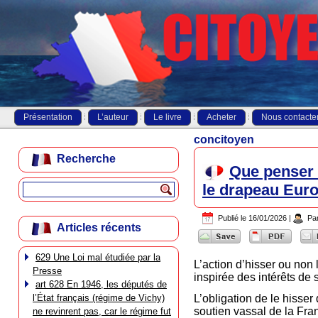
Présentation
L’auteur
Le livre
Acheter
Nous contacte
concitoyen
Recherche
Que penser d
le drapeau Eur
Publié le
16/01/2026
|
Pa
Articles récents
629 Une Loi mal étudiée par la
L’action d’hisser ou non
Presse
inspirée des intérêts de 
art 628 En 1946, les députés de
l’État français (régime de Vichy)
L’obligation de le hisser
soutien vassal de la Fran
ne revinrent pas, car le régime fut