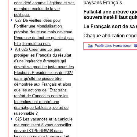
paysans Français.
considéré comme illégitime et ses
membres exclus de la vie
Fallait-il une preuve qu
politique.
souveraineté il faut quit
627 De vieilles idées pour
Fortifier une Mondialisation
Le Français sort de sa
promise Heureuse mais devenue
Chaque abdication condu
Peureuse de tout ce qui n’est pas
Elle, formulé ou non.
Publié dans
Humanisme
|
Art 626 Créer une Loi pour
protéger les Français du résultat
d’une ingérence étrangère qui
devrait se produire juste avant les
Elections Présidentielles de 2027
sans qu’elle ne puisse être
démontrée aux Français et alors
que les actions de l’Etat sans
renfort de Canadairs contre les
Incendies ont montré une
dramatique faiblesse, serait-ce
raisonnable ?
625 Les vacances et la canicule
me conduisent à vous conseiller
de voir tK1PIoRRWd8 dans
laquelle la presse française fait