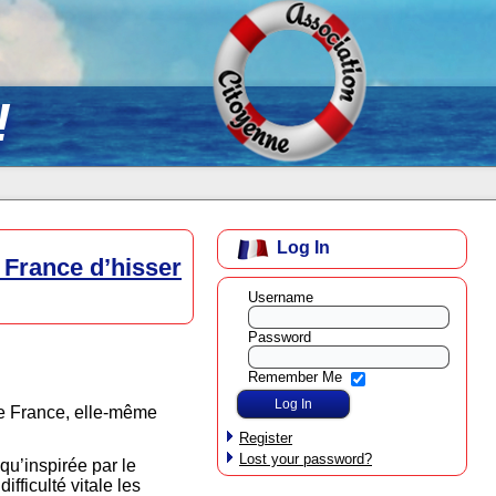
!
Log In
e France d’hisser
Username
Password
Remember Me
de France, elle-même
Register
Lost your password?
 qu’inspirée par le
fficulté vitale les