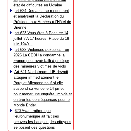
état de difficultés en Ukraine
art 624 Des amis se rencontrent
et analysent la Déclaration du
Président aux Armées à l’Hôtel de
Brienne
art 623 Vous êtes à Paris ce 14
juillet ? A 17 heures, Place du 18
juin 1940…
art 622 Violences sexuelles : en
2025 La CEDH a condamné la
France pour avoir failli à protéger
des mineures victimes de viols
Art 621 Nordstream l’UE devrait
attaquer immédiatement le
Parquet Allemand sauf si elle
suspend sa venue le 14 juillet
pour mener une enquête limpide et
en tirer les conséquences pour le
Monde Entier.
620 Avant même que
l’euronumérique ait fait ses
preuves les banques, les citoyens
se posent des questions