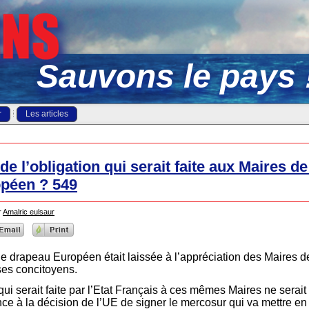
Sauvons le pays 
r
Les articles
e l’obligation qui serait faite aux Maires d
opéen ? 549
r
Amalric eulsaur
 le drapeau Européen était laissée à l’appréciation des Maires 
ses concitoyens.
 qui serait faite par l’Etat Français à ces mêmes Maires ne serait
ce à la décision de l’UE de signer le mercosur qui va mettre en di