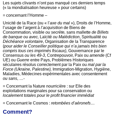
Les sujets clivants n’ont pas manqué ces derniers temps
(« la mondialisation heureuse » pour certains)
= concernant l’Homme –
Unicité de la Race (ou « l’
axe du mal
»), Droits de l’Homme,
l’usage de l’argent à
l’acquisition
de Biens de
Consommation
,
visible
ou secrète,
sans mallette
de Billets
de banque ou
avec,
Laïcité
ou Malédiction
, Spiritualité ou
Déchéance volontaire
, Organisation de la Transparence
(
pour aider le Conseiller politique qui n’a jamais très bien
compris tous ces imprimés fiscaux)
, Gouvernance par le
Consensus
ou les 49-3
, Contrepouvoir, Paix ou
amende
(Cf
UE) ou
Guerre
entre Pays, Problèmes Historiques
séculaires résolus correctement par la Paix ou
mal par la
Force (Ukraine, Palestine),
Immigration-Migration, Hygiène,
Maladies, Médecines expérimentales avec consentement
ou sans
, …-
= Concernant la Nature nourricière : sur Elle des
exploitations marginales pour sa conservation ou
localement totales pour le profit financier immédiat
= Concernant le Cosmos :
retombées d’aéronefs
…
Comment?