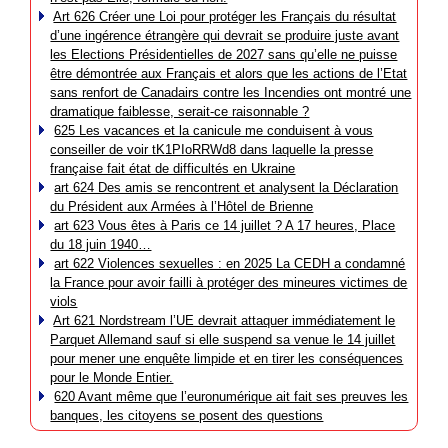
Art 626 Créer une Loi pour protéger les Français du résultat
d’une ingérence étrangère qui devrait se produire juste avant
les Elections Présidentielles de 2027 sans qu’elle ne puisse
être démontrée aux Français et alors que les actions de l’Etat
sans renfort de Canadairs contre les Incendies ont montré une
dramatique faiblesse, serait-ce raisonnable ?
625 Les vacances et la canicule me conduisent à vous
conseiller de voir tK1PIoRRWd8 dans laquelle la presse
française fait état de difficultés en Ukraine
art 624 Des amis se rencontrent et analysent la Déclaration
du Président aux Armées à l’Hôtel de Brienne
art 623 Vous êtes à Paris ce 14 juillet ? A 17 heures, Place
du 18 juin 1940…
art 622 Violences sexuelles : en 2025 La CEDH a condamné
la France pour avoir failli à protéger des mineures victimes de
viols
Art 621 Nordstream l’UE devrait attaquer immédiatement le
Parquet Allemand sauf si elle suspend sa venue le 14 juillet
pour mener une enquête limpide et en tirer les conséquences
pour le Monde Entier.
620 Avant même que l’euronumérique ait fait ses preuves les
banques, les citoyens se posent des questions