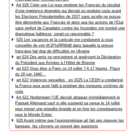
Art 626 Créer une Loi pour protéger les Français du résultat
d’une ingérence étrangère qui devrait se produire juste avant
les Elections Présidentielles de 2027 sans qu’elle ne puisse
être démontrée aux Français et alors que les actions de l’Etat
sans renfort de Canadairs contre les Incendies ont montré une
dramatique faiblesse, serait-ce raisonnable ?
625 Les vacances et la canicule me conduisent à vous
conseiller de voir tK1PIoRRWd8 dans laquelle la presse
française fait état de difficultés en Ukraine
art 624 Des amis se rencontrent et analysent la Déclaration
du Président aux Armées à l’Hôtel de Brienne
art 623 Vous êtes à Paris ce 14 juillet ? A 17 heures, Place
du 18 juin 1940…
art 622 Violences sexuelles : en 2025 La CEDH a condamné
la France pour avoir failli à protéger des mineures victimes de
viols
Art 621 Nordstream l’UE devrait attaquer immédiatement le
Parquet Allemand sauf si elle suspend sa venue le 14 juillet
pour mener une enquête limpide et en tirer les conséquences
pour le Monde Entier.
620 Avant même que l’euronumérique ait fait ses preuves les
banques, les citoyens se posent des questions