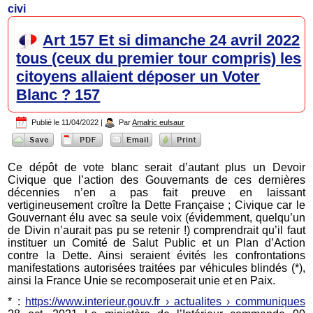
civi
Art 157 Et si dimanche 24 avril 2022
tous (ceux du premier tour compris) les
citoyens allaient déposer un Voter
Blanc ? 157
Publié le
11/04/2022
|
Par
Amalric eulsaur
Ce dépôt de vote blanc serait d’autant plus un Devoir
Civique que l’action des Gouvernants de ces dernières
décennies n’en a pas fait preuve en laissant
vertigineusement croître la Dette Française ; Civique car le
Gouvernant élu avec sa seule voix (évidemment, quelqu’un
de Divin n’aurait pas pu se retenir !) comprendrait qu’il faut
instituer un Comité de Salut Public et un Plan d’Action
contre la Dette. Ainsi seraient évités les confrontations
manifestations autorisées traitées par véhicules blindés (*),
ainsi la France Unie se recomposerait unie et en Paix.
* :
https://www.interieur.gouv.fr › actualites › communiques