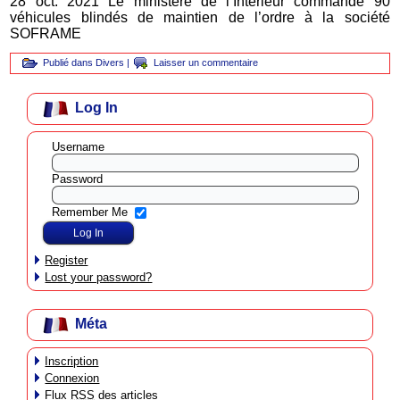
28 oct. 2021 Le ministère de l’Intérieur commande 90
véhicules blindés de maintien de l’ordre à la société
SOFRAME
Publié dans
Divers
|
Laisser un commentaire
Log In
Username
Password
Remember Me
Register
Lost your password?
Méta
Inscription
Connexion
Flux
RSS
des articles