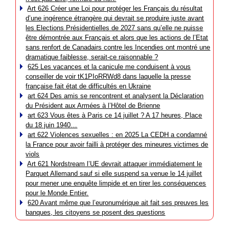
Art 626 Créer une Loi pour protéger les Français du résultat
d’une ingérence étrangère qui devrait se produire juste avant
les Elections Présidentielles de 2027 sans qu’elle ne puisse
être démontrée aux Français et alors que les actions de l’Etat
sans renfort de Canadairs contre les Incendies ont montré une
dramatique faiblesse, serait-ce raisonnable ?
625 Les vacances et la canicule me conduisent à vous
conseiller de voir tK1PIoRRWd8 dans laquelle la presse
française fait état de difficultés en Ukraine
art 624 Des amis se rencontrent et analysent la Déclaration
du Président aux Armées à l’Hôtel de Brienne
art 623 Vous êtes à Paris ce 14 juillet ? A 17 heures, Place
du 18 juin 1940…
art 622 Violences sexuelles : en 2025 La CEDH a condamné
la France pour avoir failli à protéger des mineures victimes de
viols
Art 621 Nordstream l’UE devrait attaquer immédiatement le
Parquet Allemand sauf si elle suspend sa venue le 14 juillet
pour mener une enquête limpide et en tirer les conséquences
pour le Monde Entier.
620 Avant même que l’euronumérique ait fait ses preuves les
banques, les citoyens se posent des questions