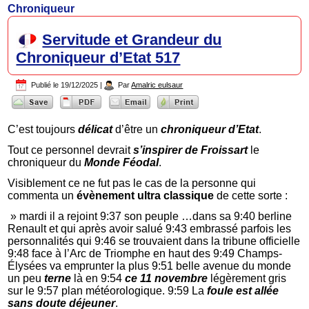
Chroniqueur
Servitude et Grandeur du
Chroniqueur d’Etat 517
Publié le
19/12/2025
|
Par
Amalric eulsaur
C’est toujours
délicat
d’être un
chroniqueur d’Etat
.
Tout ce personnel devrait
s’inspirer de Froissart
le
chroniqueur du
Monde Féodal
.
Visiblement ce ne fut pas le cas de la personne qui
commenta un
évènement ultra classique
de cette sorte :
» mardi il a rejoint 9:37 son peuple …dans sa 9:40 berline
Renault et qui après avoir salué 9:43 embrassé parfois les
personnalités qui 9:46 se trouvaient dans la tribune officielle
9:48 face à l’Arc de Triomphe en haut des 9:49 Champs-
Élysées va emprunter la plus 9:51 belle avenue du monde
un peu
terne
là en 9:54
ce 11 novembre
légèrement gris
sur le 9:57 plan météorologique. 9:59 La
foule est allée
sans doute déjeuner
.