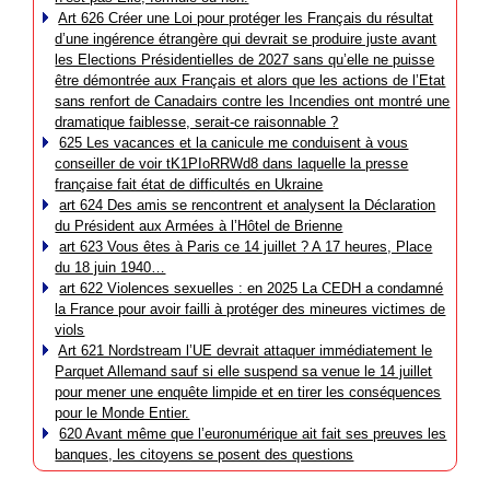
Art 626 Créer une Loi pour protéger les Français du résultat
d’une ingérence étrangère qui devrait se produire juste avant
les Elections Présidentielles de 2027 sans qu’elle ne puisse
être démontrée aux Français et alors que les actions de l’Etat
sans renfort de Canadairs contre les Incendies ont montré une
dramatique faiblesse, serait-ce raisonnable ?
625 Les vacances et la canicule me conduisent à vous
conseiller de voir tK1PIoRRWd8 dans laquelle la presse
française fait état de difficultés en Ukraine
art 624 Des amis se rencontrent et analysent la Déclaration
du Président aux Armées à l’Hôtel de Brienne
art 623 Vous êtes à Paris ce 14 juillet ? A 17 heures, Place
du 18 juin 1940…
art 622 Violences sexuelles : en 2025 La CEDH a condamné
la France pour avoir failli à protéger des mineures victimes de
viols
Art 621 Nordstream l’UE devrait attaquer immédiatement le
Parquet Allemand sauf si elle suspend sa venue le 14 juillet
pour mener une enquête limpide et en tirer les conséquences
pour le Monde Entier.
620 Avant même que l’euronumérique ait fait ses preuves les
banques, les citoyens se posent des questions