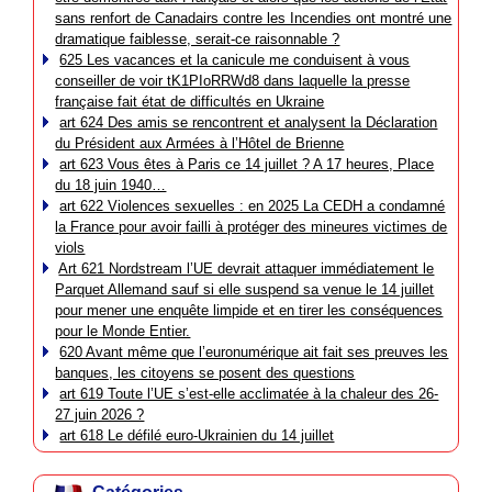
sans renfort de Canadairs contre les Incendies ont montré une
dramatique faiblesse, serait-ce raisonnable ?
625 Les vacances et la canicule me conduisent à vous
conseiller de voir tK1PIoRRWd8 dans laquelle la presse
française fait état de difficultés en Ukraine
art 624 Des amis se rencontrent et analysent la Déclaration
du Président aux Armées à l’Hôtel de Brienne
art 623 Vous êtes à Paris ce 14 juillet ? A 17 heures, Place
du 18 juin 1940…
art 622 Violences sexuelles : en 2025 La CEDH a condamné
la France pour avoir failli à protéger des mineures victimes de
viols
Art 621 Nordstream l’UE devrait attaquer immédiatement le
Parquet Allemand sauf si elle suspend sa venue le 14 juillet
pour mener une enquête limpide et en tirer les conséquences
pour le Monde Entier.
620 Avant même que l’euronumérique ait fait ses preuves les
banques, les citoyens se posent des questions
art 619 Toute l’UE s’est-elle acclimatée à la chaleur des 26-
27 juin 2026 ?
art 618 Le défilé euro-Ukrainien du 14 juillet