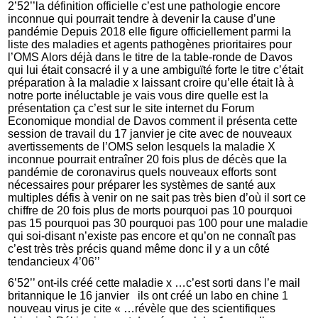
2’52’’la définition officielle c’est une pathologie encore
inconnue qui pourrait tendre à devenir la cause d’une
pandémie Depuis 2018 elle figure officiellement parmi la
liste des maladies et agents pathogènes prioritaires pour
l’OMS Alors déjà dans le titre de la table-ronde de Davos
qui lui était consacré il y a une ambiguïté forte le titre c’était
préparation à la maladie x laissant croire qu’elle était là à
notre porte inéluctable je vais vous dire quelle est la
présentation ça c’est sur le site internet du Forum
Economique mondial de Davos comment il présenta cette
session de travail du 17 janvier je cite avec de nouveaux
avertissements de l’OMS selon lesquels la maladie X
inconnue pourrait entraîner 20 fois plus de décès que la
pandémie de coronavirus quels nouveaux efforts sont
nécessaires pour préparer les systèmes de santé aux
multiples défis à venir on ne sait pas très bien d’où il sort ce
chiffre de 20 fois plus de morts pourquoi pas 10 pourquoi
pas 15 pourquoi pas 30 pourquoi pas 100 pour une maladie
qui soi-disant n’existe pas encore et qu’on ne connaît pas
c’est très très précis quand même donc il y a un côté
tendancieux 4’06’’
6’52’’ ont-ils créé cette maladie x …c’est sorti dans l’e mail
britannique le 16 janvier ils ont créé un labo en chine 1
nouveau virus je cite « …révèle que des scientifiques