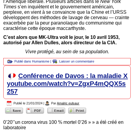
l’Amérique libérale. Plusieurs articles dans le
New York
Times
s’en inquiètent et le gouvernement américain,
perplexe, en vient à se convaincre que la Chine et l’URSS
développent des méthodes de lavage de cerveau — crainte
exacerbée par la peur paranoïaque du communisme qui
caractérise cette époque maccarthyste.
C’est alors que MK-Ultra voit le jour, le 10 avril 1953,
autorisé par Allen Dulles, alors directeur de la CIA.
Vivre protégé, au sein de sa population.
Publié dans
Humanisme
|
Laisser un commentaire
Conférence de Davos : la maladie X
youtube.com/watch?v=ZgxP4mQQX5s
257
Publié le
21/01/2024
|
Par
Amalric eulsaur
0’20’’un corona virus 100 % mortel 0’26 » » a été créé en
laboratoire