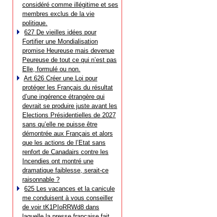
considéré comme illégitime et ses
membres exclus de la vie
politique.
627 De vieilles idées pour
Fortifier une Mondialisation
promise Heureuse mais devenue
Peureuse de tout ce qui n’est pas
Elle, formulé ou non.
Art 626 Créer une Loi pour
protéger les Français du résultat
d’une ingérence étrangère qui
devrait se produire juste avant les
Elections Présidentielles de 2027
sans qu’elle ne puisse être
démontrée aux Français et alors
que les actions de l’Etat sans
renfort de Canadairs contre les
Incendies ont montré une
dramatique faiblesse, serait-ce
raisonnable ?
625 Les vacances et la canicule
me conduisent à vous conseiller
de voir tK1PIoRRWd8 dans
laquelle la presse française fait