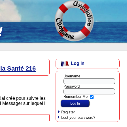
!
Log In
a Santé 216
Username
Password
Remember Me
al créé pour suivre les
N Messager sur lequel il
Register
Lost your password?