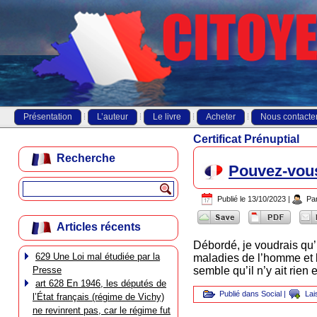
Présentation
L’auteur
Le livre
Acheter
Nous contacte
Certificat Prénuptial
Recherche
Pouvez-vou
Publié le
13/10/2023
|
Pa
Articles récents
Débordé, je voudrais qu’u
629 Une Loi mal étudiée par la
maladies de l’homme et l
Presse
semble qu’il n’y ait rien
art 628 En 1946, les députés de
Publié dans
Social
|
Lai
l’État français (régime de Vichy)
ne revinrent pas, car le régime fut