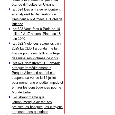
état de difficultés en Ukraine
art 624 Des amis se rencontrent
et analysent la Déclaration du
Président aux Armées à l’Hôtel de
Brienne
art 623 Vous êtes à Paris ce 14
juillet ? A 17 heures, Place du 18
juin 1940…
art 622 Violences sexuelles : en
2025 La CEDH a condamné la
France pour avoir failli à protéger
des mineures victimes de viols
Art 621 Nordstream l’UE devrait
attaquer immédiatement le
Parquet Allemand sauf si elle
suspend sa venue le 14 juillet
pour mener une enquête limpide et
en tirer les conséquences pour le
Monde Entier.
620 Avant même que
l’euronumérique ait fait ses
preuves les banques, les citoyens
se posent des questions