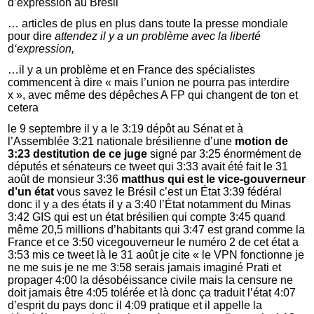
d’expression au Brésil
… articles de plus en plus dans toute la presse mondiale
pour dire
attendez il y a un problème avec la liberté
d
‘expression,
…il y a un problème et en France des spécialistes
commencent à dire « mais l’union ne pourra pas interdire
x », avec même des dépêches A FP qui changent de ton et
cetera
le 9 septembre il y a le 3:19 dépôt au Sénat et à
l’Assemblée 3:21 nationale brésilienne d’une
motion de
3:23 destitution de ce juge
signé par 3:25 énormément de
députés et sénateurs ce tweet qui 3:33 avait été fait le 31
août de monsieur 3:36
matthus qui est le vice-gouverneur
d’un état
vous savez le Brésil c’est un État 3:39 fédéral
donc il y a des états il y a 3:40 l’État notamment du Minas
3:42 GIS qui est un état brésilien qui compte 3:45 quand
même 20,5 millions d’habitants qui 3:47 est grand comme la
France et ce 3:50 vicegouverneur le numéro 2 de cet état a
3:53 mis ce tweet là le 31 août je cite « le VPN fonctionne je
ne me suis je ne me 3:58 serais jamais imaginé Prati et
propager 4:00 la désobéissance civile mais la censure ne
doit jamais être 4:05 tolérée et là donc ça traduit l’état 4:07
d’esprit du pays donc il 4:09 pratique et il appelle la