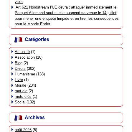
viols
Art 621 Nordstream l’UE devrait attaquer immédiatement le
Parquet Allemand sauf si elle suspend sa venue le 14 juillet
pour mener une enquête limpide et en tirer les conséquences
pour le Monde Entier.
Catégories
Actualité
(1)
Association
(10)
Blog
(2)
Divers
(302)
Humanisme
(138)
Livre
(1)
Morale
(204)
mot cle
(2)
mots-clés
(1)
Social
(132)
Archives
août 2026
(5)