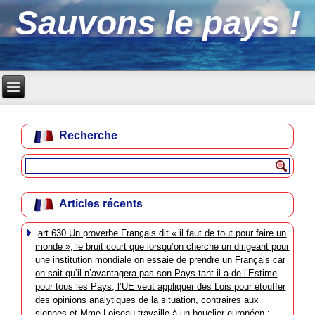
Sauvons le pays !
Recherche
Articles récents
art 630 Un proverbe Français dit « il faut de tout pour faire un
monde », le bruit court que lorsqu’on cherche un dirigeant pour
une institution mondiale on essaie de prendre un Français car
on sait qu’il n’avantagera pas son Pays tant il a de l’Estime
pour tous les Pays, l’UE veut appliquer des Lois pour étouffer
des opinions analytiques de la situation, contraires aux
siennes et Mme Loiseau travaille à un bouclier européen :