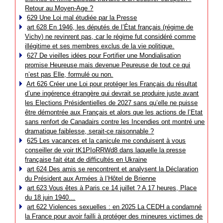
Retour au Moyen-Age ?
629 Une Loi mal étudiée par la Presse
art 628 En 1946, les députés de l’État français (régime de
Vichy) ne revinrent pas, car le régime fut considéré comme
illégitime et ses membres exclus de la vie politique.
627 De vieilles idées pour Fortifier une Mondialisation
promise Heureuse mais devenue Peureuse de tout ce qui
n’est pas Elle, formulé ou non.
Art 626 Créer une Loi pour protéger les Français du résultat
d’une ingérence étrangère qui devrait se produire juste avant
les Elections Présidentielles de 2027 sans qu’elle ne puisse
être démontrée aux Français et alors que les actions de l’Etat
sans renfort de Canadairs contre les Incendies ont montré une
dramatique faiblesse, serait-ce raisonnable ?
625 Les vacances et la canicule me conduisent à vous
conseiller de voir tK1PIoRRWd8 dans laquelle la presse
française fait état de difficultés en Ukraine
art 624 Des amis se rencontrent et analysent la Déclaration
du Président aux Armées à l’Hôtel de Brienne
art 623 Vous êtes à Paris ce 14 juillet ? A 17 heures, Place
du 18 juin 1940…
art 622 Violences sexuelles : en 2025 La CEDH a condamné
la France pour avoir failli à protéger des mineures victimes de