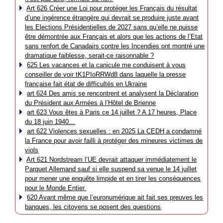
Art 626 Créer une Loi pour protéger les Français du résultat
d’une ingérence étrangère qui devrait se produire juste avant
les Elections Présidentielles de 2027 sans qu’elle ne puisse
être démontrée aux Français et alors que les actions de l’Etat
sans renfort de Canadairs contre les Incendies ont montré une
dramatique faiblesse, serait-ce raisonnable ?
625 Les vacances et la canicule me conduisent à vous
conseiller de voir tK1PIoRRWd8 dans laquelle la presse
française fait état de difficultés en Ukraine
art 624 Des amis se rencontrent et analysent la Déclaration
du Président aux Armées à l’Hôtel de Brienne
art 623 Vous êtes à Paris ce 14 juillet ? A 17 heures, Place
du 18 juin 1940…
art 622 Violences sexuelles : en 2025 La CEDH a condamné
la France pour avoir failli à protéger des mineures victimes de
viols
Art 621 Nordstream l’UE devrait attaquer immédiatement le
Parquet Allemand sauf si elle suspend sa venue le 14 juillet
pour mener une enquête limpide et en tirer les conséquences
pour le Monde Entier.
620 Avant même que l’euronumérique ait fait ses preuves les
banques, les citoyens se posent des questions