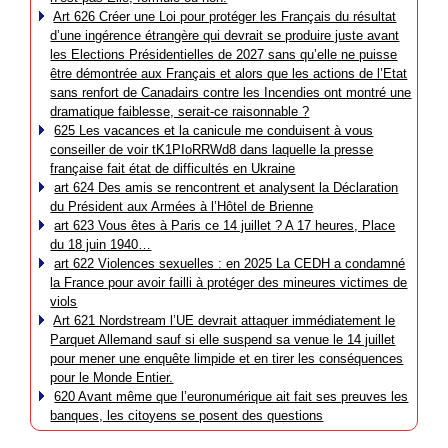
Art 626 Créer une Loi pour protéger les Français du résultat
d’une ingérence étrangère qui devrait se produire juste avant
les Elections Présidentielles de 2027 sans qu’elle ne puisse
être démontrée aux Français et alors que les actions de l’Etat
sans renfort de Canadairs contre les Incendies ont montré une
dramatique faiblesse, serait-ce raisonnable ?
625 Les vacances et la canicule me conduisent à vous
conseiller de voir tK1PIoRRWd8 dans laquelle la presse
française fait état de difficultés en Ukraine
art 624 Des amis se rencontrent et analysent la Déclaration
du Président aux Armées à l’Hôtel de Brienne
art 623 Vous êtes à Paris ce 14 juillet ? A 17 heures, Place
du 18 juin 1940…
art 622 Violences sexuelles : en 2025 La CEDH a condamné
la France pour avoir failli à protéger des mineures victimes de
viols
Art 621 Nordstream l’UE devrait attaquer immédiatement le
Parquet Allemand sauf si elle suspend sa venue le 14 juillet
pour mener une enquête limpide et en tirer les conséquences
pour le Monde Entier.
620 Avant même que l’euronumérique ait fait ses preuves les
banques, les citoyens se posent des questions