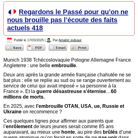
Regardons le Passé pour qu’on ne
nous brouille pas l’écoute des faits
actuels 418
Publié le
17/03/2025
|
Par
Amalric eulsaur
Munich 1938 Tchécoslovaquie Pologne Allemagne France
Angleterre : une belle
embrouille
.
Deux ans après la grande armée française chahutée ne se
bat plus : elle se replie au sud ou se range ouvertement au
service de celui qui avait imposé « sa personne à la
France ». Et la
guerre désastreuse s’éternise
…
60
millions de morts.
En 2025, avec
l’embrouille OTAN, USA, ue, Russie et
Ukraine
on recommence ?
Ces quelques lignes pour affirmer aux parents que
l’
enrôlement
de leurs jeunes serait comme 85 ans
auparavant, au mieux une
honte
, au pire des
brûlés
d’une
guerre atomique qu’on ferait en sorte de ne
pas voir
dans