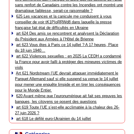
sans renfort de Canadairs contre les Incendies ont montré une
dramatique faiblesse, serait-ce raisonnable ?
625 Les vacances et la canicule me conduisent à vous
conseiller de voir tK1PIoRRWd8 dans laquelle la presse
française fait état de difficultés en Ukraine
art 624 Des amis se rencontrent et analysent la Déclaration
du Président aux Armées à l’Hôtel de Brienne
art 623 Vous êtes à Paris ce 14 juillet ? A 17 heures, Place
du 18 juin 1940…
art 622 Violences sexuelles : en 2025 La CEDH a condamné
la France pour avoir failli à protéger des mineures victimes de
viols
Art 621 Nordstream l’UE devrait attaquer immédiatement le
Parquet Allemand sauf si elle suspend sa venue le 14 juillet
pour mener une enquête limpide et en tirer les conséquences
pour le Monde Entier.
620 Avant même que l’euronumérique ait fait ses preuves les
banques, les citoyens se posent des questions
art 619 Toute l’UE s’est-elle acclimatée à la chaleur des 26-
27 juin 2026 ?
art 618 Le défilé euro-Ukrainien du 14 juillet