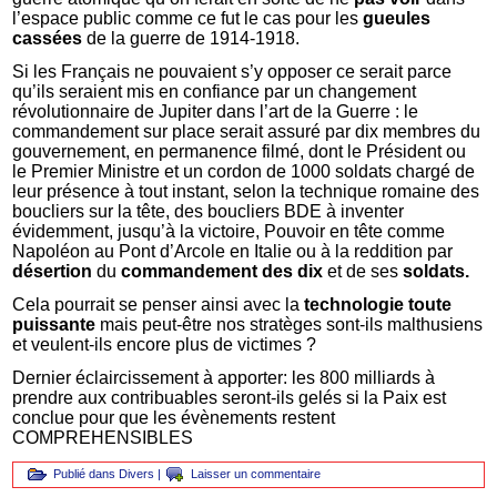
l’espace public comme ce fut le cas pour les
gueules
cassées
de la guerre de 1914-1918.
Si les Français ne pouvaient s’y opposer ce serait parce
qu’ils seraient mis en confiance par un changement
révolutionnaire de Jupiter dans l’art de la Guerre : le
commandement sur place serait assuré par dix membres du
gouvernement, en permanence filmé, dont le Président ou
le Premier Ministre et un cordon de 1000 soldats chargé de
leur présence à tout instant, selon la technique romaine des
boucliers sur la tête, des boucliers BDE à inventer
évidemment, jusqu’à la victoire, Pouvoir en tête comme
Napoléon au Pont d’Arcole en Italie ou à la reddition par
désertion
du
commandement des dix
et de ses
soldats.
Cela pourrait se penser ainsi avec la
technologie
toute
puissante
mais peut-être nos stratèges sont-ils malthusiens
et veulent-ils encore plus de victimes ?
Dernier éclaircissement à apporter: les 800 milliards à
prendre aux contribuables seront-ils gelés si la Paix est
conclue pour que les évènements restent
COMPREHENSIBLES
Publié dans
Divers
|
Laisser un commentaire