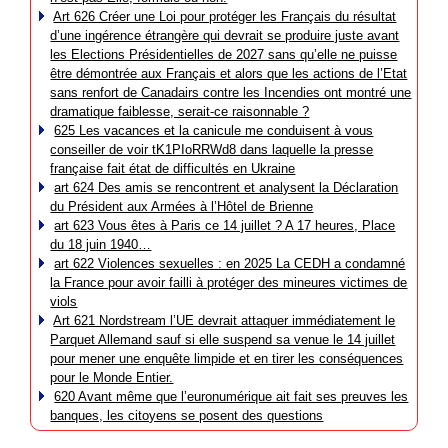
Art 626 Créer une Loi pour protéger les Français du résultat
d’une ingérence étrangère qui devrait se produire juste avant
les Elections Présidentielles de 2027 sans qu’elle ne puisse
être démontrée aux Français et alors que les actions de l’Etat
sans renfort de Canadairs contre les Incendies ont montré une
dramatique faiblesse, serait-ce raisonnable ?
625 Les vacances et la canicule me conduisent à vous
conseiller de voir tK1PIoRRWd8 dans laquelle la presse
française fait état de difficultés en Ukraine
art 624 Des amis se rencontrent et analysent la Déclaration
du Président aux Armées à l’Hôtel de Brienne
art 623 Vous êtes à Paris ce 14 juillet ? A 17 heures, Place
du 18 juin 1940…
art 622 Violences sexuelles : en 2025 La CEDH a condamné
la France pour avoir failli à protéger des mineures victimes de
viols
Art 621 Nordstream l’UE devrait attaquer immédiatement le
Parquet Allemand sauf si elle suspend sa venue le 14 juillet
pour mener une enquête limpide et en tirer les conséquences
pour le Monde Entier.
620 Avant même que l’euronumérique ait fait ses preuves les
banques, les citoyens se posent des questions