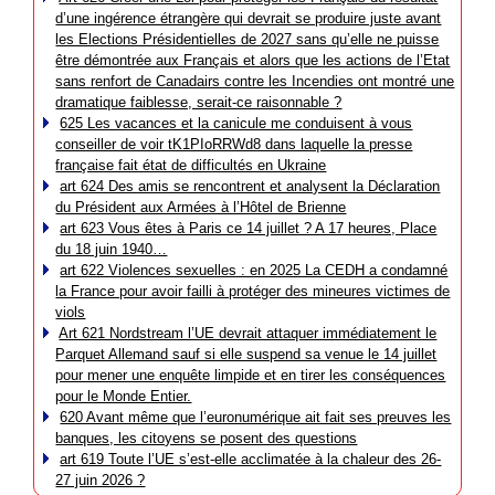
d’une ingérence étrangère qui devrait se produire juste avant
les Elections Présidentielles de 2027 sans qu’elle ne puisse
être démontrée aux Français et alors que les actions de l’Etat
sans renfort de Canadairs contre les Incendies ont montré une
dramatique faiblesse, serait-ce raisonnable ?
625 Les vacances et la canicule me conduisent à vous
conseiller de voir tK1PIoRRWd8 dans laquelle la presse
française fait état de difficultés en Ukraine
art 624 Des amis se rencontrent et analysent la Déclaration
du Président aux Armées à l’Hôtel de Brienne
art 623 Vous êtes à Paris ce 14 juillet ? A 17 heures, Place
du 18 juin 1940…
art 622 Violences sexuelles : en 2025 La CEDH a condamné
la France pour avoir failli à protéger des mineures victimes de
viols
Art 621 Nordstream l’UE devrait attaquer immédiatement le
Parquet Allemand sauf si elle suspend sa venue le 14 juillet
pour mener une enquête limpide et en tirer les conséquences
pour le Monde Entier.
620 Avant même que l’euronumérique ait fait ses preuves les
banques, les citoyens se posent des questions
art 619 Toute l’UE s’est-elle acclimatée à la chaleur des 26-
27 juin 2026 ?