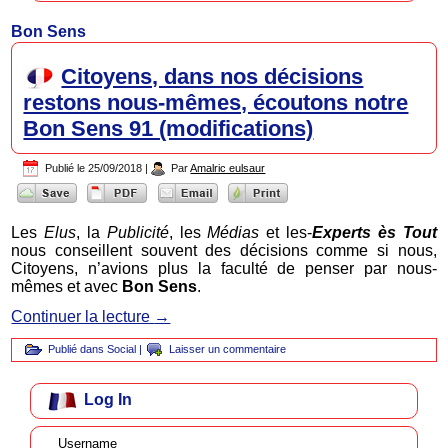
Bon Sens
Citoyens, dans nos décisions
restons nous-mêmes, écoutons notre
Bon Sens 91 (modifications)
Publié le
25/09/2018
|
Par
Amalric eulsaur
Les
Elus
, la
Publicité
, les
Médias
et les-
Experts ès Tout
nous conseillent souvent des décisions comme si nous,
Citoyens, n’avions plus la faculté de penser par nous-
mêmes et avec
Bon Sens
.
Continuer la lecture
→
Publié dans
Social
|
Laisser un commentaire
Log In
Username