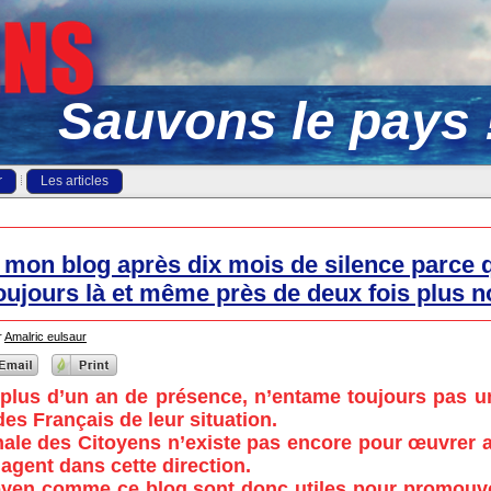
Sauvons le pays 
r
Les articles
 mon blog après dix mois de silence parce q
oujours là et même près de deux fois plus 
r
Amalric eulsaur
 plus d’un an de présence, n’entame toujours pas u
es Français de leur situation.
nale des Citoyens n’existe pas encore pour œuvrer a
gagent dans cette direction.
toyen comme ce blog sont donc utiles pour promouvo