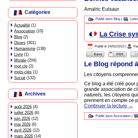
Amalric Eulsaur
Catégories
Publié dans
Blog
|
Lais
Actualité
(1)
Association
(10)
La Crise sy
Blog
(2)
Divers
(301)
Publié le
24/02/2015
|
Pa
Humanisme
(138)
Livre
(1)
Morale
(204)
Le Blog répond à
mot cle
(2)
mots-clés
(1)
Les citoyens comprennen
Social
(132)
Ce blog a été créé pour p
grande association de ci
Archives
naturels,
les citoyens qui
prennent en compte ce pr
Continuer la lecture
→
août 2026
(4)
juillet 2026
(6)
Publié dans
Association
|
juin 2026
(12)
mai 2026
(6)
avril 2026
(12)
mars 2026
(14)