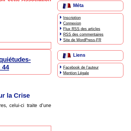
Méta
Inscription
Connexion
Flux
RSS
des articles
RSS
des commentaires
Site de WordPress-FR
Liens
nquiétudes-
c 44
Facebook de l’auteur
Mention Légale
r la Crise
es, celui-ci traite d’une