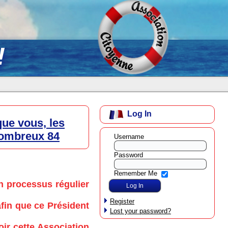
!
Log In
ue vous, les
nombreux 84
Username
Password
Remember Me
n processus régulier
Register
fin que ce Président
Lost your password?
ir cette Association