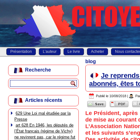
Présentation
L’auteur
Le livre
Acheter
Nous contacte
blog
Recherche
Je reprends
abonnés, êtes t
Publié le
10/08/2018
|
Pa
Articles récents
Le Président, après
629 Une Loi mal étudiée par la
de mise au courant d
Presse
art 628 En 1946, les députés de
L’Association Natio
l’État français (régime de Vichy)
et les suivants s’en
ne revinrent pas, car le régime fut
Des activités de ci