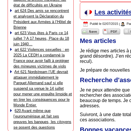
état de difficultés en Ukraine
art 624 Des amis se rencontrent
Les activité
et analysent la Déclaration du
Président aux Armées à l’Hôtel de
Publié le
02/07/2015
|
Pa
Brienne
art 623 Vous êtes à Paris ce 14
juillet ? A 17 heures, Place du 18
Mes articles
juin 1940…
art 622 Violences sexuelles : en
Je rédige mes articles à p
2025 La CEDH a condamné la
grand désordre). J’en ré
France pour avoir failli à protéger
recul).
des mineures victimes de viols
Je prépare de nouvelles 
Art 621 Nordstream l’UE devrait
attaquer immédiatement le
Recherche d’ass
Parquet Allemand sauf si elle
suspend sa venue le 14 juillet
Je ne peux attendre que 
pour mener une enquête limpide et
rechercher des associati
en tirer les conséquences pour le
beaucoup de temps. Je co
Monde Entier.
adresses.
620 Avant même que
Suivront, à une date tot
l’euronumérique ait fait ses
ces associations.
preuves les banques, les citoyens
se posent des questions
Bonnes vacances