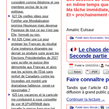
considéré comme illégitime et ses
en même temps que d
membres exclus de la vie
Ma tâche immédiate, 
politique.
Et « prochainement »
627 De vieilles idées pour
Fortifier une Mondialisation
promise Heureuse mais devenue
Amalric Eulsaur
Peureuse de tout ce qui n’est pas
Elle, formulé ou non.
Publié dans
Association
,
Soc
Art 626 Créer une Loi pour
protéger les Français du résultat
Le chaos de 
d’une ingérence étrangère qui
devrait se produire juste avant les
Seconde partie 
Elections Présidentielles de 2027
sans qu’elle ne puisse être
Publié le
15/02/2016
|
Pa
démontrée aux Français et alors
que les actions de l’Etat sans
renfort de Canadairs contre les
Faire connaître 
Incendies ont montré une
dramatique faiblesse, serait-ce
Tandis que l’article 43 
raisonnable ?
diffusion à grand public
625 Les vacances et la canicule
Continuer la lecture
→
me conduisent à vous conseiller
de voir tK1PIoRRWd8 dans
Publié dans
Morale
|
La
laquelle la presse française fait