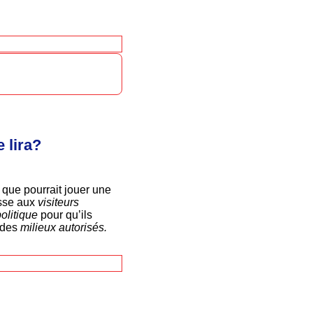
 lira?
e que pourrait jouer une
esse aux
visiteurs
politique
pour qu’ils
s des
milieux autorisés.