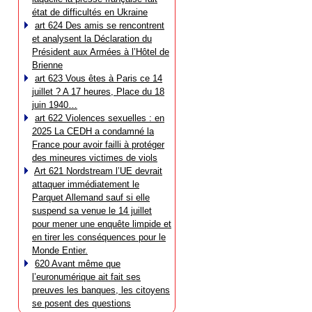
état de difficultés en Ukraine
art 624 Des amis se rencontrent
et analysent la Déclaration du
Président aux Armées à l’Hôtel de
Brienne
art 623 Vous êtes à Paris ce 14
juillet ? A 17 heures, Place du 18
juin 1940…
art 622 Violences sexuelles : en
2025 La CEDH a condamné la
France pour avoir failli à protéger
des mineures victimes de viols
Art 621 Nordstream l’UE devrait
attaquer immédiatement le
Parquet Allemand sauf si elle
suspend sa venue le 14 juillet
pour mener une enquête limpide et
en tirer les conséquences pour le
Monde Entier.
620 Avant même que
l’euronumérique ait fait ses
preuves les banques, les citoyens
se posent des questions