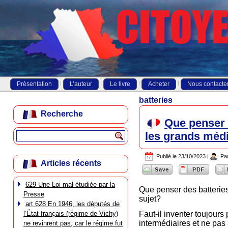
Présentation
L’auteur
Le livre
Acheter
Nous contacte
batteries
Recherche
Que penser d
les grands médi
Publié le
23/10/2023
|
Pa
Articles récents
629 Une Loi mal étudiée par la
Que penser des batteries
Presse
sujet?
art 628 En 1946, les députés de
l’État français (régime de Vichy)
Faut-il inventer toujours
intermédiaires et ne pas
ne revinrent pas, car le régime fut