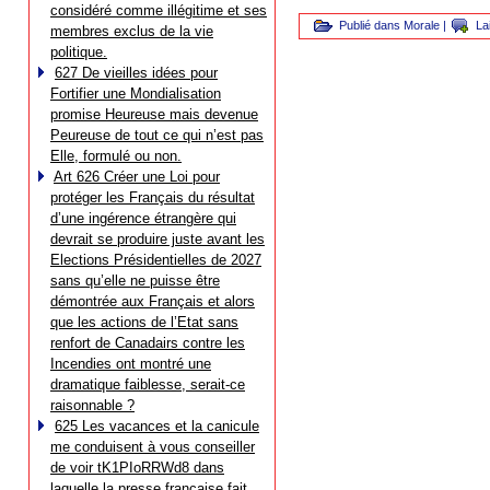
considéré comme illégitime et ses
Publié dans
Morale
|
La
membres exclus de la vie
politique.
627 De vieilles idées pour
Fortifier une Mondialisation
promise Heureuse mais devenue
Peureuse de tout ce qui n’est pas
Elle, formulé ou non.
Art 626 Créer une Loi pour
protéger les Français du résultat
d’une ingérence étrangère qui
devrait se produire juste avant les
Elections Présidentielles de 2027
sans qu’elle ne puisse être
démontrée aux Français et alors
que les actions de l’Etat sans
renfort de Canadairs contre les
Incendies ont montré une
dramatique faiblesse, serait-ce
raisonnable ?
625 Les vacances et la canicule
me conduisent à vous conseiller
de voir tK1PIoRRWd8 dans
laquelle la presse française fait