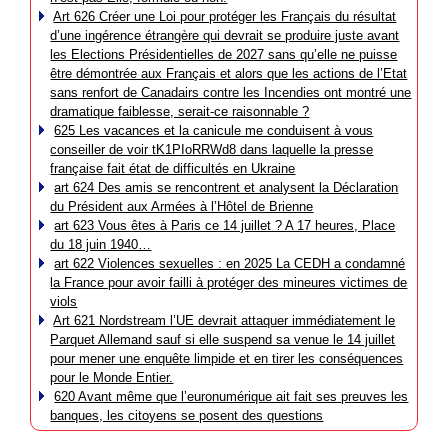
Art 626 Créer une Loi pour protéger les Français du résultat
d’une ingérence étrangère qui devrait se produire juste avant
les Elections Présidentielles de 2027 sans qu’elle ne puisse
être démontrée aux Français et alors que les actions de l’Etat
sans renfort de Canadairs contre les Incendies ont montré une
dramatique faiblesse, serait-ce raisonnable ?
625 Les vacances et la canicule me conduisent à vous
conseiller de voir tK1PIoRRWd8 dans laquelle la presse
française fait état de difficultés en Ukraine
art 624 Des amis se rencontrent et analysent la Déclaration
du Président aux Armées à l’Hôtel de Brienne
art 623 Vous êtes à Paris ce 14 juillet ? A 17 heures, Place
du 18 juin 1940…
art 622 Violences sexuelles : en 2025 La CEDH a condamné
la France pour avoir failli à protéger des mineures victimes de
viols
Art 621 Nordstream l’UE devrait attaquer immédiatement le
Parquet Allemand sauf si elle suspend sa venue le 14 juillet
pour mener une enquête limpide et en tirer les conséquences
pour le Monde Entier.
620 Avant même que l’euronumérique ait fait ses preuves les
banques, les citoyens se posent des questions