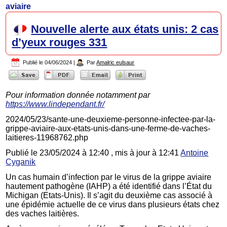
aviaire
Nouvelle alerte aux états unis: 2 cas
d’yeux rouges 331
Publié le
04/06/2024
|
Par
Amalric eulsaur
Pour information donnée notamment par
https://www.lindependant.fr/
2024/05/23/sante-une-deuxieme-personne-infectee-par-la-
grippe-aviaire-aux-etats-unis-dans-une-ferme-de-vaches-
laitieres-11968762.php
Publié le 23/05/2024 à 12:40 , mis à jour à 12:41
Antoine
Cyganik
Un cas humain d’infection par le virus de la grippe aviaire
hautement pathogène (IAHP) a été identifié dans l’État du
Michigan (Etats-Unis). Il s’agit du deuxième cas associé à
une épidémie actuelle de ce virus dans plusieurs états chez
des vaches laitières.