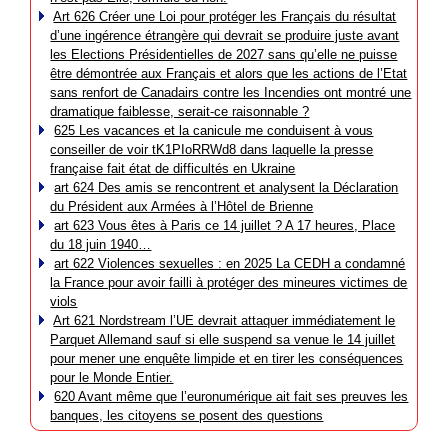
Art 626 Créer une Loi pour protéger les Français du résultat
d’une ingérence étrangère qui devrait se produire juste avant
les Elections Présidentielles de 2027 sans qu’elle ne puisse
être démontrée aux Français et alors que les actions de l’Etat
sans renfort de Canadairs contre les Incendies ont montré une
dramatique faiblesse, serait-ce raisonnable ?
625 Les vacances et la canicule me conduisent à vous
conseiller de voir tK1PIoRRWd8 dans laquelle la presse
française fait état de difficultés en Ukraine
art 624 Des amis se rencontrent et analysent la Déclaration
du Président aux Armées à l’Hôtel de Brienne
art 623 Vous êtes à Paris ce 14 juillet ? A 17 heures, Place
du 18 juin 1940…
art 622 Violences sexuelles : en 2025 La CEDH a condamné
la France pour avoir failli à protéger des mineures victimes de
viols
Art 621 Nordstream l’UE devrait attaquer immédiatement le
Parquet Allemand sauf si elle suspend sa venue le 14 juillet
pour mener une enquête limpide et en tirer les conséquences
pour le Monde Entier.
620 Avant même que l’euronumérique ait fait ses preuves les
banques, les citoyens se posent des questions